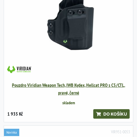
Pouzdro Viridian Weapon Tech, IWB Kydex, Hellcat PRO s C5/CTL,
pravé, černé
skladem
1 935 Kč
DO KOŠÍKU
VIR951-0053
Novinka