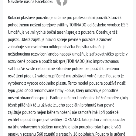
Navštivte nás na Facebooku
Rotační plastové pouzdro je určené pro profesionální použití. Slouží k
pohodlnému nošení sprejové svítilny TORNADO od českého výrobce ESP.
Umožňuje velmi rychlé boční tasení spreje z pouzdra. Obsahuje též
pojistku, která zajišťuje hlavici spreje pevně v pouzdře a zároveň
zabraňuje samovolnému odklopení víčka. Pojistka zabraňuje
nežádoucímu rozsvícení anebo naopak umožňuje zafixovat víčko spreje v
rozsvícené poloze a použít tak sprej TORNADO jako improvizovanou
svítilnu. Ve svislé nebo mírně skloněné poloze lze použít k trvalému
osvětlení před uživatelem, přičemž mu zůstávají volné ruce. Pouzdro je
vyrobeno z vysoce odolného plastu. Tento model pouzdra používá nosič
typu „pádlo” od renomované firmy Fobus, který umožňuje pohodlné
nošení obranného spreje. Pádlo je určeno k nošení na běžném oděvu, kdy
těsně přiléhá k tělu uživatele. Jeho speciální prohnutý tvar pevně
zajišťuje pouzdro nejen během nošení, ale samozřejmě i při potřebě
rychlého použití sprejové svítilny TORNADO. Jako jedno z mála pouzder
na trhu vybavených pádlem umožňuje toto pouzdro rotaci spreje vůči
opasku v rozsahu 360 stupňů s aretací v 16 polohách. Pouzdro je určené