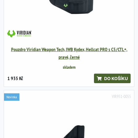
Pouzdro Viridian Weapon Tech, IWB Kydex, Hellcat PRO s C5/CTL+,
pravé, černé
skladem
1 935 Kč
DO KOŠÍKU
VIR951-0055
Novinka