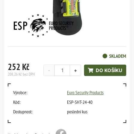
SKLADEM
252 Kč
-
+
DO KOŠÍKU
208,26 Kč bez DPH
Výrobce:
Euro Security Products
Kód:
ESP-SHT-24-40
Dostupnost:
poslední kus