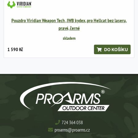
Pouzdro Viridian Weapon Tech , IWB kydex, pro Hellcat bez laseru,
pravé, černé
skladem
1 590 Kč
DO KOŠÍKU
724 364 038
proarms@proarms.cz