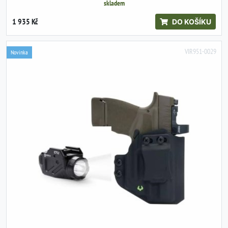
skladem
1 935 Kč
DO KOŠÍKU
VIR951-0029
Novinka