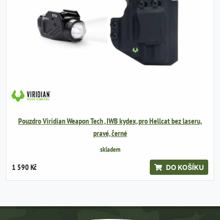
Pouzdro Viridian Weapon Tech , IWB kydex, pro Hellcat bez laseru,
pravé, černé
skladem
1 590 Kč
DO KOŠÍKU