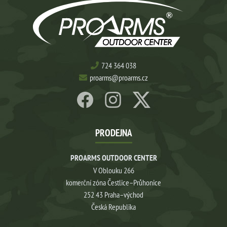
724 364 038
proarms@proarms.cz
PRODEJNA
PROARMS OUTDOOR CENTER
V Oblouku 266
komerční zóna Čestlice–Průhonice
252 43 Praha–východ
Česká Republika