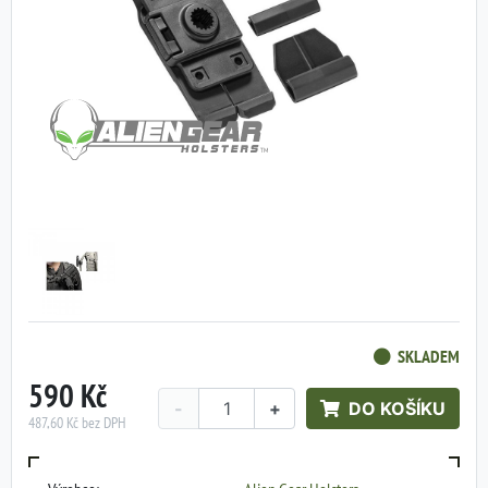
SKLADEM
590 Kč
-
+
DO KOŠÍKU
487,60 Kč bez DPH