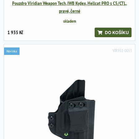
Pouzdro Viridian Weapon Tech, IWB Kydex, Hellcat PRO s C5/CTL,
pravé, černé
skladem
1 935 Kč
DO KOŠÍKU
VIR951-0053
Novinka