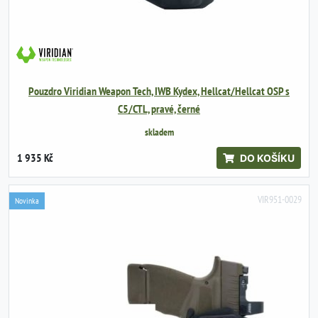
Pouzdro Viridian Weapon Tech, IWB Kydex, Hellcat/Hellcat OSP s
C5/CTL, pravé, černé
skladem
1 935 Kč
DO KOŠÍKU
VIR951-0029
Novinka