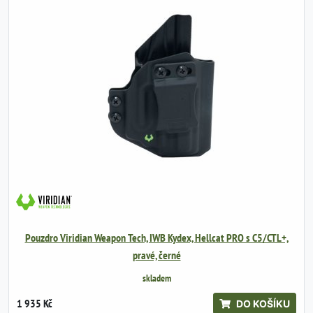
Pouzdro Viridian Weapon Tech, IWB Kydex, Hellcat PRO s C5/CTL+,
pravé, černé
skladem
1 935 Kč
DO KOŠÍKU