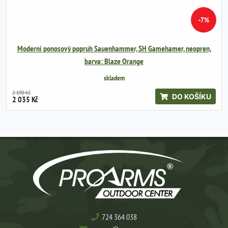
-7%
Moderní ponosový popruh Sauenhammer, SH Gamehamer, neopren,
barva: Blaze Orange
skladem
2 190 Kč
DO KOŠÍKU
2 035 Kč
724 364 038