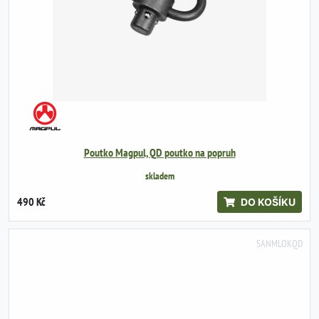
Poutko Magpul, QD poutko na popruh
skladem
490 Kč
DO KOŠÍKU
SANMLOKQD