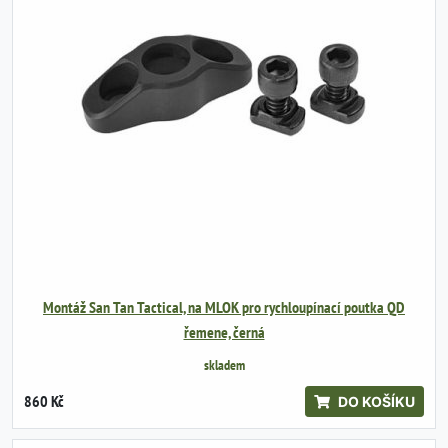
Montáž San Tan Tactical, na MLOK pro rychloupínací poutka QD
řemene, černá
skladem
860 Kč
DO KOŠÍKU