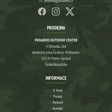
proarms@proarms.cz
PRODEJNA
PROARMS OUTDOOR CENTER
V Oblouku 266
komerční zóna Čestlice–Průhonice
252 43 Praha–východ
Česká Republika
INFORMACE
O firmě
Prodej
Partneři
Kontakt