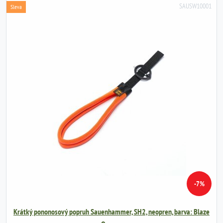
SAUSW10001
Sleva
-7%
Krátký pononosový popruh Sauenhammer, SH2, neopren, barva: Blaze