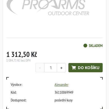
SKLADEM
1 312,50 Kč
1 084,71 Kč bez DPH
-
+
DO KOŠÍKU
Výrobce:
Alexander
Kód:
36110069949
Dostupnost:
poslední kusy