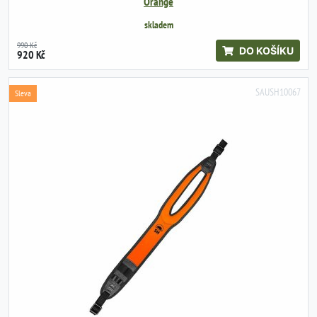
Orange
skladem
990 Kč
DO KOŠÍKU
920 Kč
SAUSH10067
Sleva