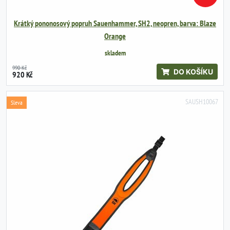
Krátký pononosový popruh Sauenhammer, SH2, neopren, barva: Blaze
Orange
skladem
990 Kč
DO KOŠÍKU
920 Kč
SAUSH10067
Sleva