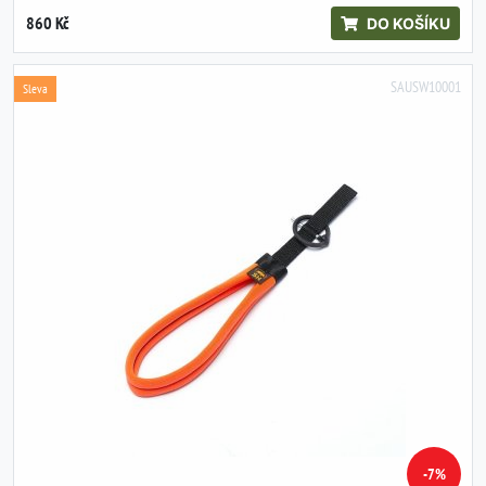
860 Kč
DO KOŠÍKU
SAUSW10001
Sleva
-7%