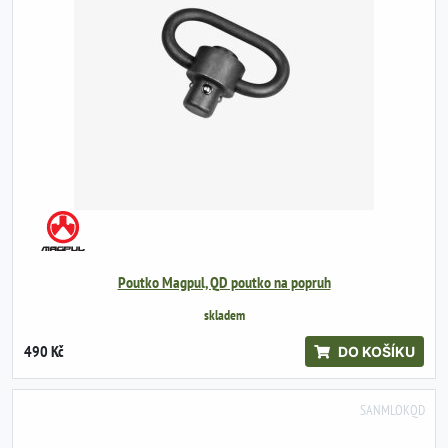
Poutko Magpul, QD poutko na popruh
skladem
490 Kč
DO KOŠÍKU
SANMLOKQD