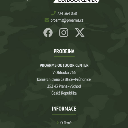
724 364 038
proarms@proarms.cz
PRODEJNA
PROARMS OUTDOOR CENTER
V Oblouku 266
komerční zóna Čestlice–Průhonice
252 43 Praha–východ
Česká Republika
INFORMACE
O firmě