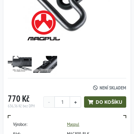
NENÍ SKLADEM
770 Kč
-
+
DO KOŠÍKU
636,36 Kč bez DPH
Výrobce:
Magpul
Kód:
MAG809-BLK