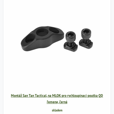
Montáž San Tan Tactical, na MLOK pro rychloupínací poutka QD
řemene, černá
skladem