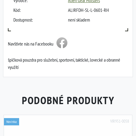
Výrobce:
Alien Gear Holsters
Kód:
ALIRFDH-SL-L-0601-RH
Dostupnost:
není skladem
Navštivte nás na Facebooku
špičková pouzdra pro služební, sportovní, taktické, lovecké a obranné
využití
PODOBNÉ PRODUKTY
VIR951-0058
Novinka