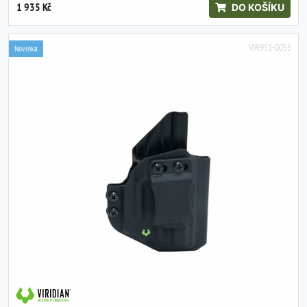
1 935 Kč
DO KOŠÍKU
VIR951-0055
Novinka