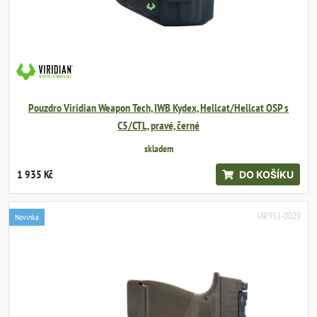
Pouzdro Viridian Weapon Tech, IWB Kydex, Hellcat/Hellcat OSP s
C5/CTL, pravé, černé
skladem
1 935 Kč
DO KOŠÍKU
VIR951-0029
Novinka