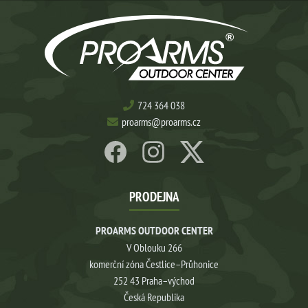
724 364 038
proarms@proarms.cz
PRODEJNA
PROARMS OUTDOOR CENTER
V Oblouku 266
komerční zóna Čestlice–Průhonice
252 43 Praha–východ
Česká Republika