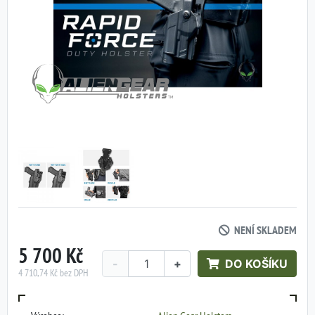
NENÍ SKLADEM
5 700 Kč
-
+
DO KOŠÍKU
4 710,74 Kč bez DPH