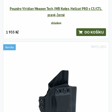
Pouzdro Viridian Weapon Tech, IWB Kydex, Hellcat PRO s C5/CTL,
pravé, černé
skladem
1 935 Kč
DO KOŠÍKU
VIR951-0053
Novinka