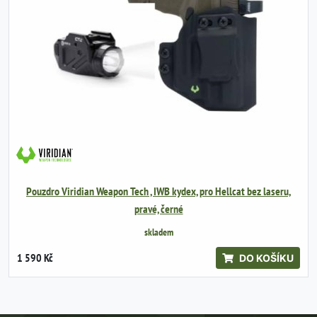
Pouzdro Viridian Weapon Tech , IWB kydex, pro Hellcat bez laseru,
pravé, černé
skladem
1 590 Kč
DO KOŠÍKU