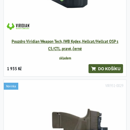
Pouzdro Viridian Weapon Tech, IWB Kydex, Hellcat/Hellcat OSP s
C5/CTL, pravé, černé
skladem
1 935 Kč
DO KOŠÍKU
VIR951-0029
Novinka