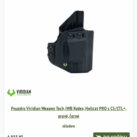
Pouzdro Viridian Weapon Tech, IWB Kydex, Hellcat PRO s C5/CTL+,
pravé, černé
skladem