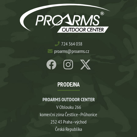
724 364 038
proarms@proarms.cz
PRODEJNA
PROARMS OUTDOOR CENTER
V Oblouku 266
komerční zóna Čestlice–Průhonice
252 43 Praha–východ
Česká Republika