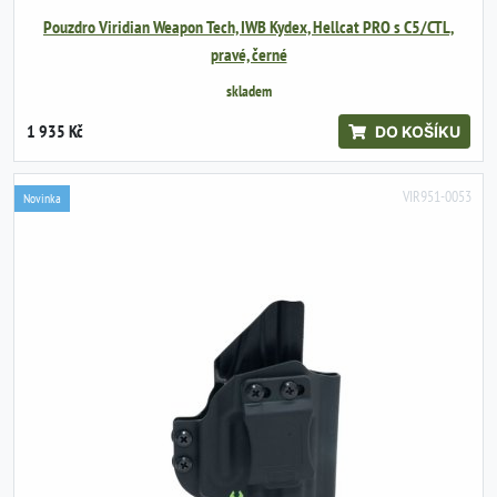
Pouzdro Viridian Weapon Tech, IWB Kydex, Hellcat PRO s C5/CTL,
pravé, černé
skladem
1 935 Kč
DO KOŠÍKU
VIR951-0053
Novinka