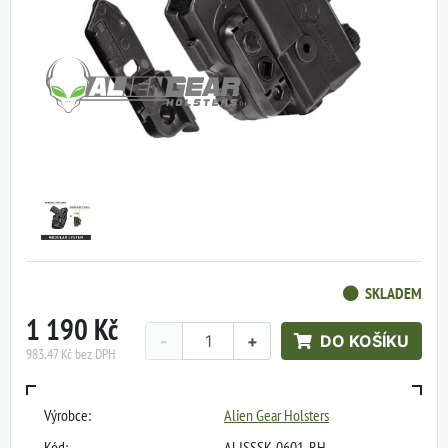
SKLADEM
1 190 Kč
-
+
DO KOŠÍKU
983,47 Kč bez DPH
Výrobce:
Alien Gear Holsters
Kód:
ALISSSK-0601-RH