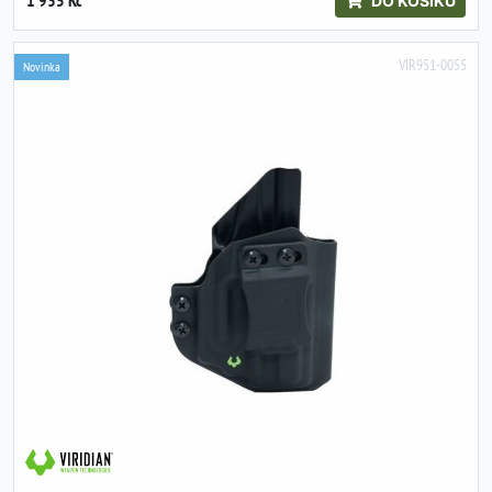
1 935 Kč
DO KOŠÍKU
VIR951-0055
Novinka