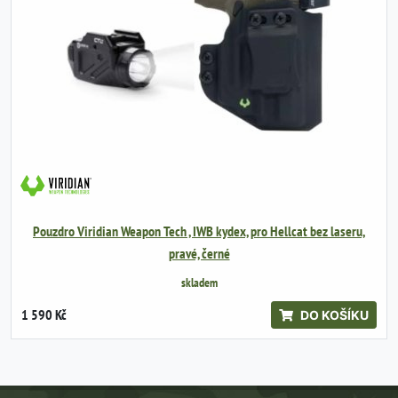
Pouzdro Viridian Weapon Tech , IWB kydex, pro Hellcat bez laseru,
pravé, černé
skladem
1 590 Kč
DO KOŠÍKU