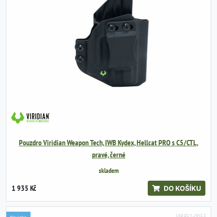
Pouzdro Viridian Weapon Tech, IWB Kydex, Hellcat PRO s C5/CTL,
pravé, černé
skladem
1 935 Kč
DO KOŠÍKU
VIR951-0053