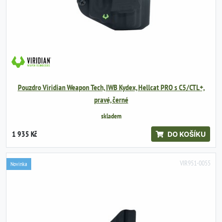
Pouzdro Viridian Weapon Tech, IWB Kydex, Hellcat PRO s C5/CTL+,
pravé, černé
skladem
1 935 Kč
DO KOŠÍKU
VIR951-0055
Novinka