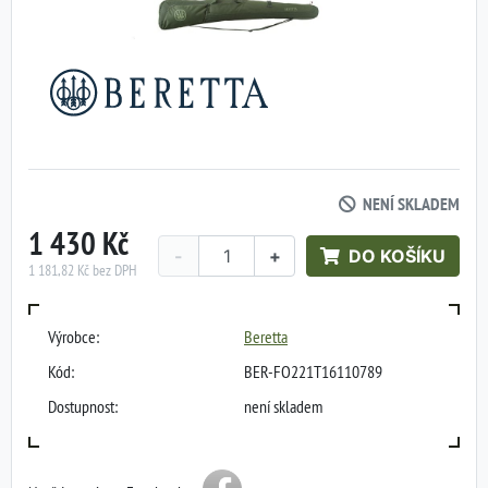
NENÍ SKLADEM
1 430 Kč
-
+
DO KOŠÍKU
1 181,82 Kč bez DPH
Výrobce:
Beretta
Kód:
BER-FO221T16110789
Dostupnost:
není skladem