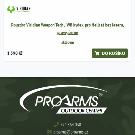
Pouzdro Viridian Weapon Tech , IWB kydex, pro Hellcat bez laseru,
pravé, černé
skladem
1 590 Kč
DO KOŠÍKU
724 364 038
proarms@proarms.cz