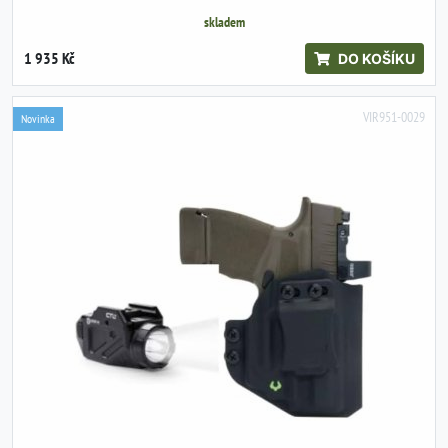
skladem
1 935 Kč
DO KOŠÍKU
VIR951-0029
Novinka