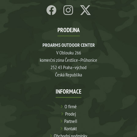
PRODEJNA
PROARMS OUTDOOR CENTER
V Oblouku 266
komerční zóna Čestlice–Průhonice
252 43 Praha–východ
Česká Republika
INFORMACE
O firmě
Prodej
Partneři
Kontakt
Obchodní podmínky