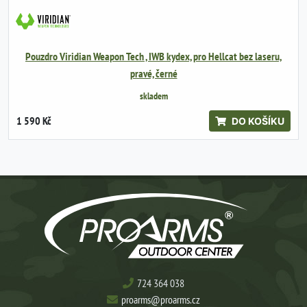
Pouzdro Viridian Weapon Tech , IWB kydex, pro Hellcat bez laseru,
pravé, černé
skladem
1 590 Kč
DO KOŠÍKU
724 364 038
proarms@proarms.cz