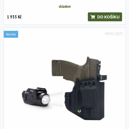
skladem
1 935 Kč
DO KOŠÍKU
VIR951-0029
Novinka