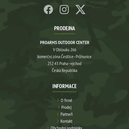
PRODEJNA
PROARMS OUTDOOR CENTER
V Oblouku 266
komerční zóna Čestlice–Průhonice
252 43 Praha–východ
Česká Republika
INFORMACE
O firmě
Prodej
Partneři
Kontakt
Obchodní podmínky