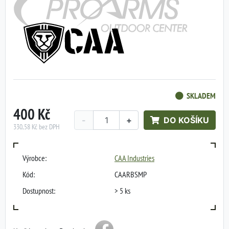
SKLADEM
400 Kč
-
+
DO KOŠÍKU
330,58 Kč bez DPH
Výrobce:
CAA Industries
Kód:
CAARBSMP
Dostupnost:
> 5 ks