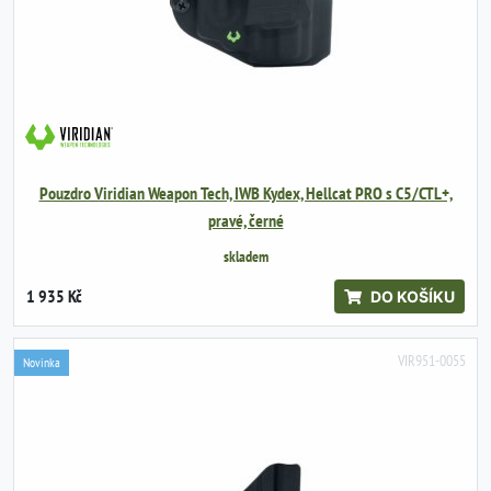
Pouzdro Viridian Weapon Tech, IWB Kydex, Hellcat PRO s C5/CTL+,
pravé, černé
skladem
1 935 Kč
DO KOŠÍKU
VIR951-0055
Novinka