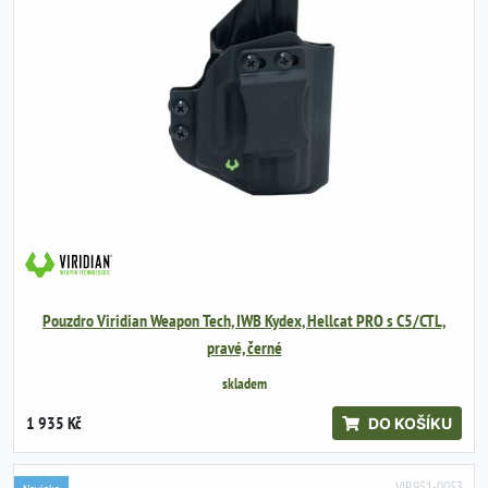
Pouzdro Viridian Weapon Tech, IWB Kydex, Hellcat PRO s C5/CTL,
pravé, černé
skladem
1 935 Kč
DO KOŠÍKU
VIR951-0053