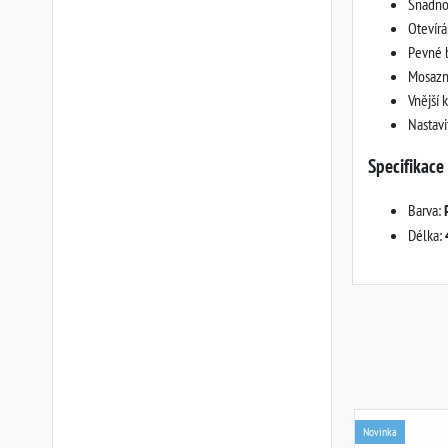
Snadno 
Otevírá
Pevné 
Mosazn
Vnější 
Nastavi
Specifikace
Barva:
Délka:
Novinka