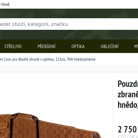
 firmě
STŘELIVO
PŘEBÍJENÍ
OPTIKA
OBLEČENÍ
M
m Case, pro dlouhé zbraně s optikou, 122cm, TAN hnědo/pískové
Pouzdr
zbraně
hnědo
2 750
2 272,73 Kč 