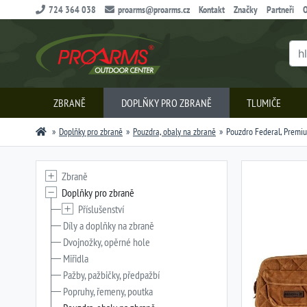
724 364 038
proarms@proarms.cz
Kontakt
Značky
Partneři
O
ZBRANĚ
DOPLŇKY PRO ZBRANĚ
TLUMIČE
Doplňky pro zbraně
Pouzdra, obaly na zbraně
Pouzdro Federal, Premiu
Zbraně
Doplňky pro zbraně
Příslušenství
Díly a doplňky na zbraně
Dvojnožky, opěrné hole
Miřidla
Pažby, pažbičky, předpažbí
Popruhy, řemeny, poutka