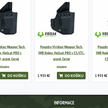
idian Weapon Tech,
Pouzdro Viridian Weapon Tech,
Pouzdro
, Hellcat PRO s
IWB Kydex, Hellcat PRO s C5/CTL,
IWB Kyde
, pravé, černé
pravé, černé
C5
skladem
skladem
1 935 Kč
1 935 Kč
DO KOŠÍKU
DO KOŠÍKU
INFORMACE