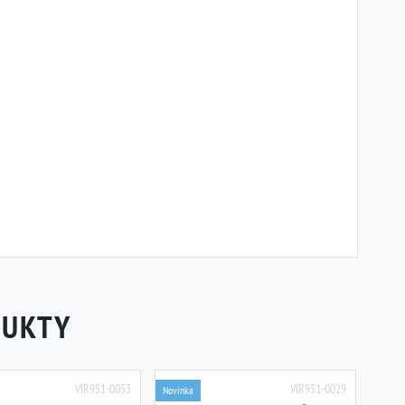
DUKTY
VIR951-0053
VIR951-0029
Novinka