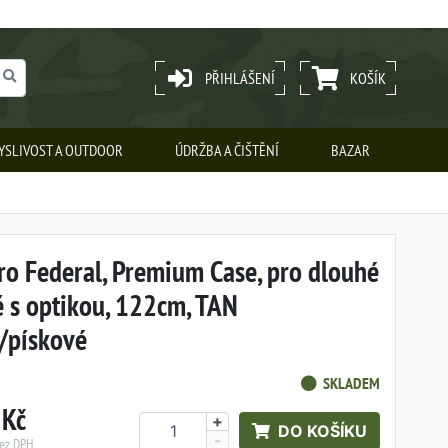
PŘIHLÁŠENÍ
KOŠÍK
YSLIVOST A OUTDOOR
ÚDRŽBA A ČIŠTĚNÍ
BAZAR
o Federal, Premium Case, pro dlouhé
 s optikou, 122cm, TAN
/pískové
SKLADEM
 Kč
+
DO KOŠÍKU
-
bez DPH