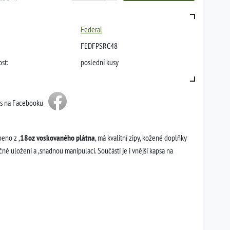
Federal
FEDFPSRC48
st:
poslední kusy
ás na Facebooku
beno z ,
18oz voskovaného plátna
, má kvalitní zipy, kožené doplňky
čné uložení a ,snadnou manipulaci. Součástí je i vnější kapsa na