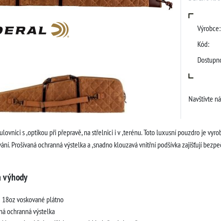
Výrobce:
Kód:
Dostupno
Navštivte n
lovnici s ,optikou při přepravě, na střelnici i v ,terénu. Toto luxusní pouzdro je vyro
ání. Prošívaná ochranná výstelka a ,snadno klouzavá vnitřní podšívka zajišťují bezpe
a výhody
 18oz voskované plátno
ná ochranná výstelka