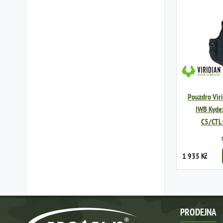
Pouzdro Vir
IWB Kydex
C5/CTL+
1 935 Kč
PRODEJNA