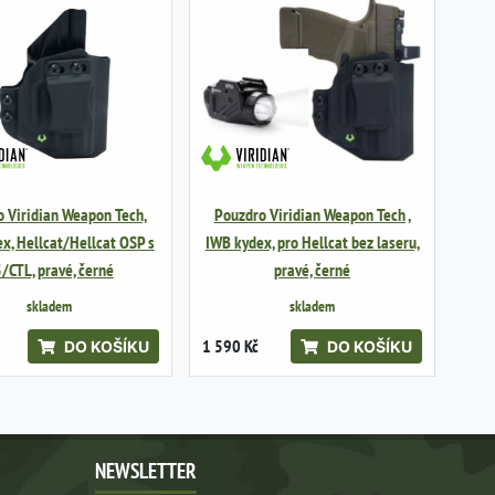
 Viridian Weapon Tech,
Pouzdro Viridian Weapon Tech ,
x, Hellcat/Hellcat OSP s
IWB kydex, pro Hellcat bez laseru,
/CTL, pravé, černé
pravé, černé
skladem
skladem
1 590 Kč
DO KOŠÍKU
DO KOŠÍKU
NEWSLETTER