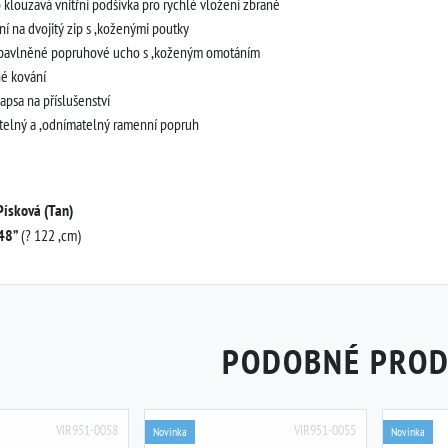
klouzavá vnitřní podšívka pro rychlé vložení zbraně
ní na dvojitý zip s ,koženými poutky
bavlněné popruhové ucho s ,koženým omotáním
é kování
kapsa na příslušenství
telný a ,odnímatelný ramenní popruh
Písková (Tan)
48”
(? 122 ,cm)
PODOBNÉ PRO
VIR951-0058
VIR951-0055
Novinka
Novinka