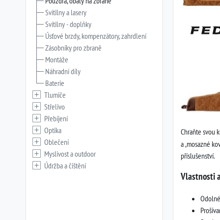
Pouzdra, obaly na zbraně
Svítilny a lasery
Svítilny - doplňky
Úsťové brzdy, kompenzátory, zahrdlení
Zásobníky pro zbraně
Montáže
Náhradní díly
Baterie
Tlumiče
Střelivo
Přebíjení
Optika
Chraňte svou ku
Oblečení
a ,mosazné kov
Myslivost a outdoor
příslušenství.
Údržba a čištění
Vlastnosti 
Odolné
Prošíva