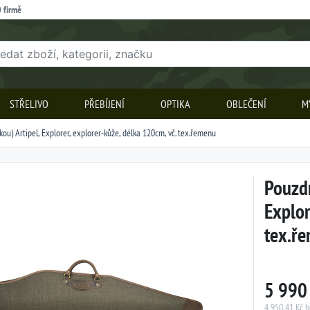
 firmě
STŘELIVO
PŘEBÍJENÍ
OPTIKA
OBLEČENÍ
M
kou) Artipel, Explorer, explorer-kůže, délka 120cm, vč. tex.řemenu
Pouzdr
Explor
tex.ř
5 990
4 950,41 Kč 