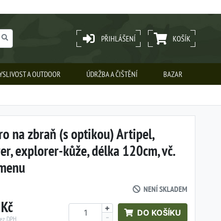
PŘIHLÁŠENÍ
KOŠÍK
YSLIVOST A OUTDOOR
ÚDRŽBA A ČIŠTĚNÍ
BAZAR
o na zbraň (s optikou) Artipel,
er, explorer-kůže, délka 120cm, vč.
emenu
NENÍ SKLADEM
 Kč
+
DO KOŠÍKU
-
bez DPH