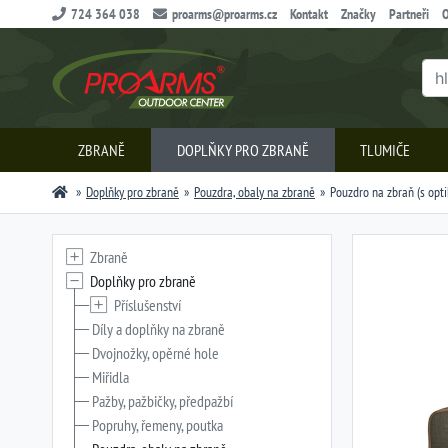
724 364 038
proarms@proarms.cz
Kontakt
Značky
Partneři
O
ZBRANĚ
DOPLŇKY PRO ZBRANĚ
TLUMIČE
Doplňky pro zbraně
Pouzdra, obaly na zbraně
Pouzdro na zbraň (s opti
Zbraně
Doplňky pro zbraně
Příslušenství
Díly a doplňky na zbraně
Dvojnožky, opěrné hole
Miřidla
Pažby, pažbičky, předpažbí
Popruhy, řemeny, poutka