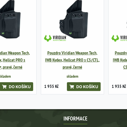
idian Weapon Tech,
Pouzdro Viridian Weapon Tech,
Pouzdro
, Hellcat PRO s
IWB Kydex, Hellcat PRO s C5/CTL,
IWB Kyde
, pravé, černé
pravé, černé
C5
skladem
skladem
1 935 Kč
1 935 Kč
DO KOŠÍKU
DO KOŠÍKU
INFORMACE