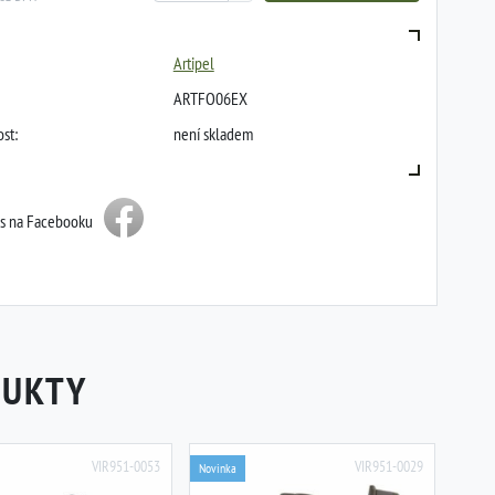
Artipel
ARTFO06EX
st:
není skladem
ás na Facebooku
DUKTY
VIR951-0053
VIR951-0029
Novinka