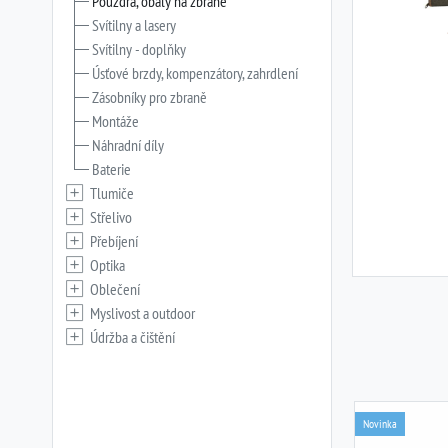
Pouzdra, obaly na zbraně
Svítilny a lasery
Svítilny - doplňky
Úsťové brzdy, kompenzátory, zahrdlení
Zásobníky pro zbraně
Montáže
Náhradní díly
Baterie
Tlumiče
Střelivo
Přebíjení
Optika
Oblečení
Myslivost a outdoor
Údržba a čištění
Novinka