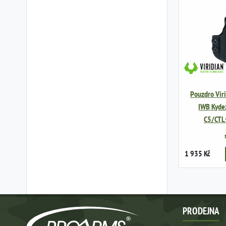
Pouzdro Vir
IWB Kydex
C5/CTL+
1 935 Kč
PRODEJNA