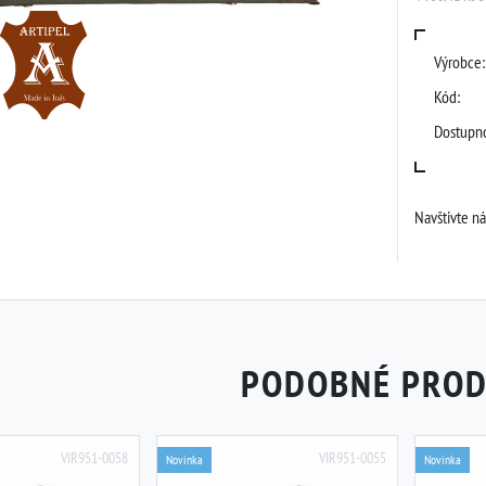
Výrobce:
Kód:
Dostupno
Navštivte n
PODOBNÉ PRO
VIR951-0058
VIR951-0055
Novinka
Novinka