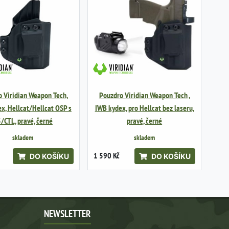
 Viridian Weapon Tech,
Pouzdro Viridian Weapon Tech ,
x, Hellcat/Hellcat OSP s
IWB kydex, pro Hellcat bez laseru,
/CTL, pravé, černé
pravé, černé
skladem
skladem
1 590 Kč
DO KOŠÍKU
DO KOŠÍKU
NEWSLETTER