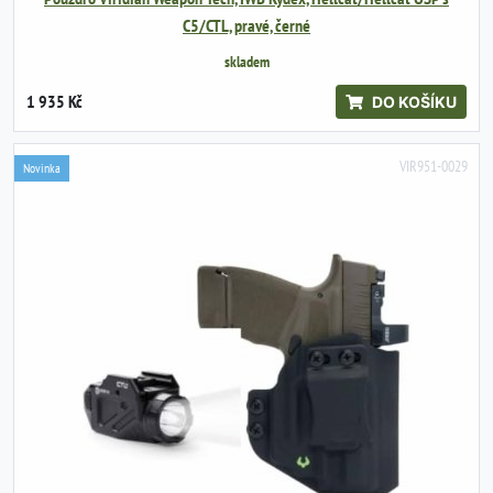
C5/CTL, pravé, černé
skladem
1 935 Kč
DO KOŠÍKU
VIR951-0029
Novinka