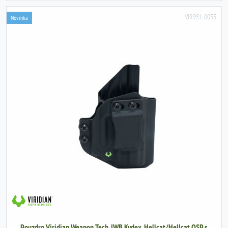
VIR951-0053
Novinka
Pouzdro Viridian Weapon Tech, IWB Kydex, Hellcat/Hellcat OSP s