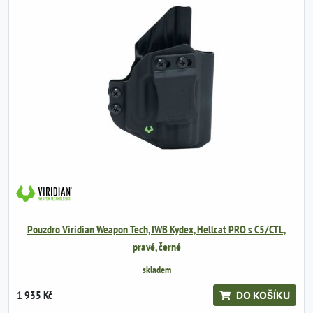
Pouzdro Viridian Weapon Tech, IWB Kydex, Hellcat PRO s C5/CTL,
pravé, černé
skladem
1 935 Kč
DO KOŠÍKU