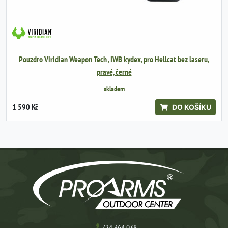
Pouzdro Viridian Weapon Tech , IWB kydex, pro Hellcat bez laseru,
pravé, černé
skladem
1 590 Kč
DO KOŠÍKU
724 364 038