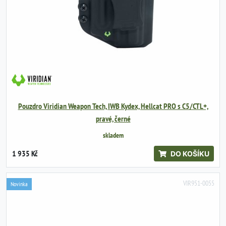
Pouzdro Viridian Weapon Tech, IWB Kydex, Hellcat PRO s C5/CTL+,
pravé, černé
skladem
1 935 Kč
DO KOŠÍKU
VIR951-0055
Novinka