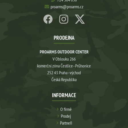
proarms@proarms.cz
PRODEJNA
PROARMS OUTDOOR CENTER
V Oblouku 266
komerční zóna Čestlice–Průhonice
252 43 Praha–východ
Česká Republika
INFORMACE
O firmě
Prodej
Partneři