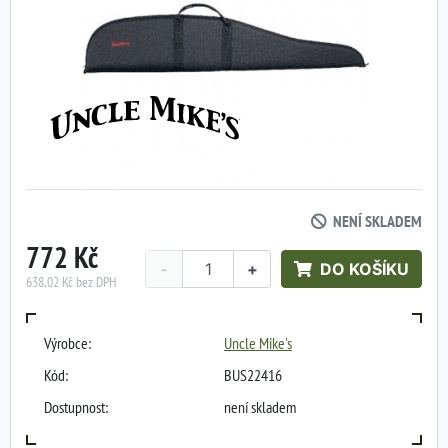
NENÍ SKLADEM
772 Kč
-
+
DO KOŠÍKU
638,02 Kč bez DPH
Výrobce:
Uncle Mike's
Kód:
BUS22416
Dostupnost:
není skladem