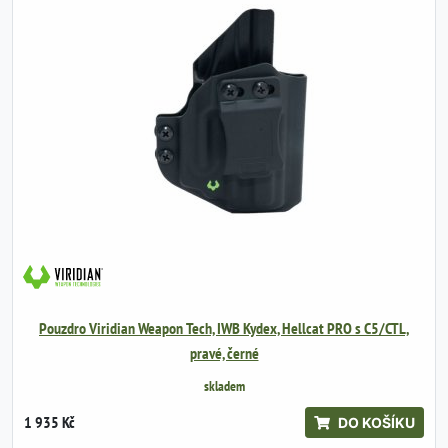
Pouzdro Viridian Weapon Tech, IWB Kydex, Hellcat PRO s C5/CTL,
pravé, černé
skladem
1 935 Kč
DO KOŠÍKU