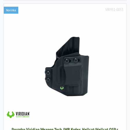
VIR951-0053
Novinka
Pouzdro Viridian Weapon Tech, IWB Kydex, Hellcat/Hellcat OSP s