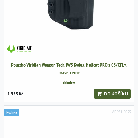
Pouzdro Viridian Weapon Tech, IWB Kydex, Hellcat PRO s C5/CTL+,
pravé, černé
skladem
1 935 Kč
DO KOŠÍKU
VIR951-0055
Novinka