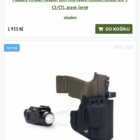
C5/CTL, pravé, černé
skladem
1 935 Kč
DO KOŠÍKU
VIR951-0029
Novinka