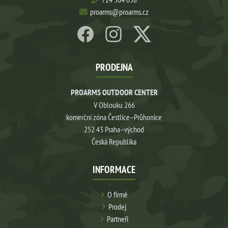
proarms@proarms.cz
PRODEJNA
PROARMS OUTDOOR CENTER
V Oblouku 266
komerční zóna Čestlice–Průhonice
252 43 Praha–východ
Česká Republika
INFORMACE
O firmě
Prodej
Partneři