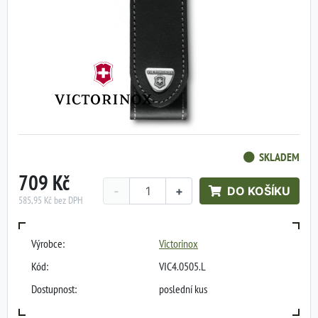
SKLADEM
709 Kč
-
+
DO KOŠÍKU
585,95 Kč bez DPH
Výrobce:
Victorinox
Kód:
VIC4.0505.L
Dostupnost:
poslední kus