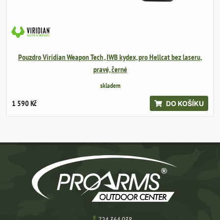
Pouzdro Viridian Weapon Tech , IWB kydex, pro Hellcat bez laseru,
pravé, černé
skladem
1 590 Kč
DO KOŠÍKU
724 364 038