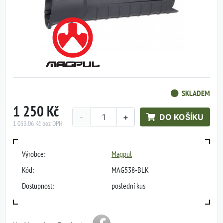
SKLADEM
1 250 Kč
-
+
DO KOŠÍKU
1 033,06 Kč bez DPH
Výrobce:
Magpul
Kód:
MAG538-BLK
Dostupnost:
poslední kus