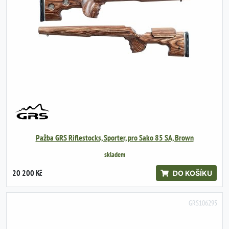
Pažba GRS Riflestocks, Sporter, pro Sako 85 SA, Brown
skladem
20 200 Kč
DO KOŠÍKU
GRS106295