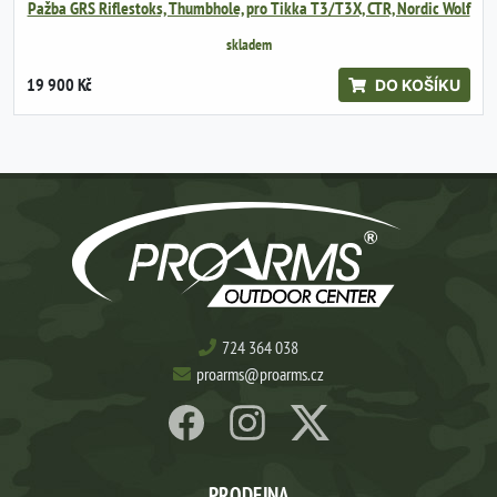
Pažba GRS Riflestoks, Thumbhole, pro Tikka T3/T3X, CTR, Nordic Wolf
skladem
19 900 Kč
DO KOŠÍKU
724 364 038
proarms@proarms.cz
PRODEJNA