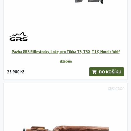
Pažba GRS Riflestocks, Loke, pro Tikka T3, T3X, T1X, Nordic Wolf
skladem
25 900 Kč
DO KOŠÍKU
GRS103420