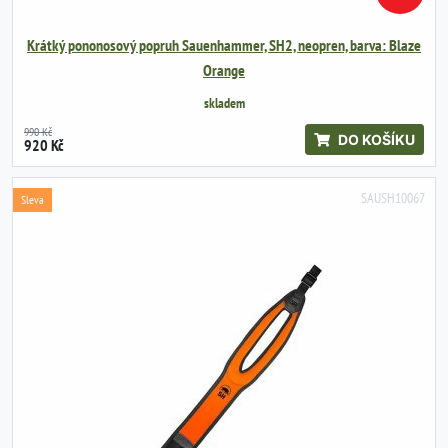
Krátký pononosový popruh Sauenhammer, SH2, neopren, barva: Blaze
Orange
skladem
990 Kč
DO KOŠÍKU
920 Kč
SAUSH10067
Sleva