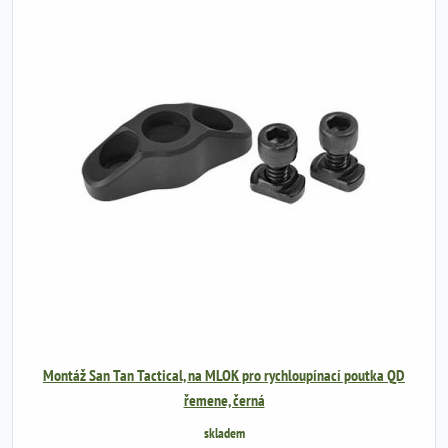
Montáž San Tan Tactical, na MLOK pro rychloupínací poutka QD
řemene, černá
skladem