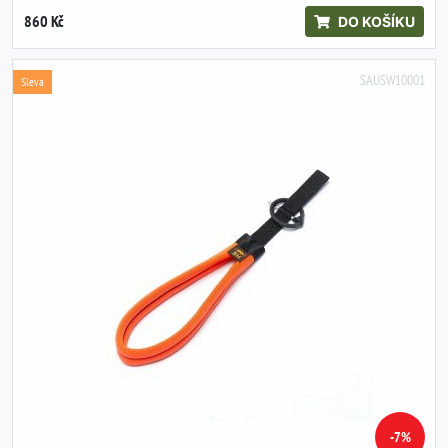
860 Kč
DO KOŠÍKU
SAUSW10001
Sleva
-7%