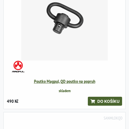
Poutko Magpul, QD poutko na popruh
skladem
490 Kč
DO KOŠÍKU
SANMLOKQD