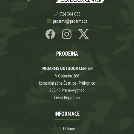
724 364 038
proarms@proarms.cz
PRODEJNA
PROARMS OUTDOOR CENTER
V Oblouku 266
komerční zóna Čestlice–Průhonice
252 43 Praha–východ
Česká Republika
INFORMACE
O firmě