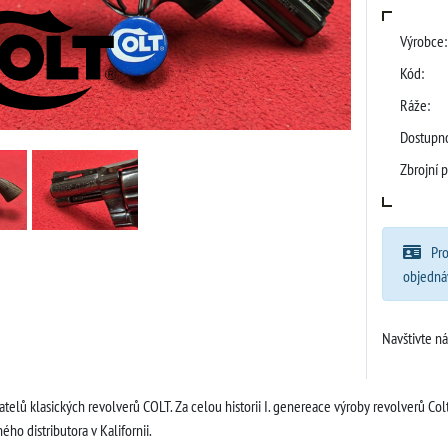
Výrobce:
Kód:
Ráže:
Dostupno
Zbrojní p
Pro
objedná
Navštivte n
ratelů klasických revolverů COLT. Za celou historii I. genereace výroby revolverů 
ého distributora v Kalifornii.