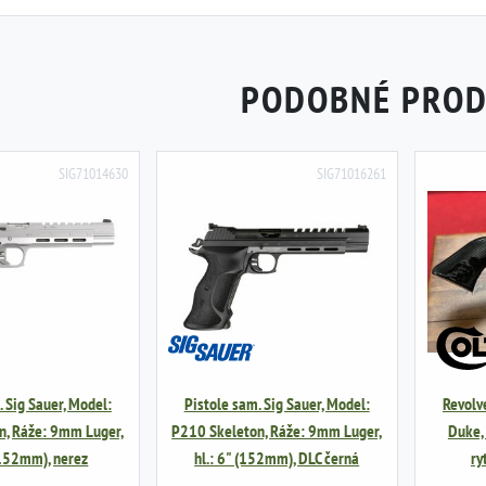
PODOBNÉ PRO
SIG71014630
SIG71016261
. Sig Sauer, Model:
Pistole sam. Sig Sauer, Model:
Revolv
n, Ráže: 9mm Luger,
P210 Skeleton, Ráže: 9mm Luger,
Duke, 
(152mm), nerez
hl.: 6" (152mm), DLC černá
ry