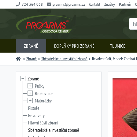
724 364 038
proarms@proarms.cz
Kontakt
Značky
Partneři
O
ZBRANĚ
DOPLŇKY PRO ZBRANĚ
TLUMIČE
Zbraně
Sběratelské a investiční zbraně
Revolver Colt, Model: Combat Py
Zbraně
Pušky
Brokovnice
Malorážky
Pistole
Revolvery
Hlavní části zbraní
Sběratelské a investiční zbraně