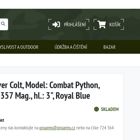
PŘIHLÁŠENÍ
KOŠÍK
YSLIVOST A OUTDOOR
ÚDRŽBA A ČIŠTĚNÍ
BAZAR
er Colt, Model: Combat Python,
.357 Mag., hl.: 3", Royal Blue
SKLADEM
taz
 ceny nás kontaktujte na
proarms@proarms.cz
nebo na čísle 724 364