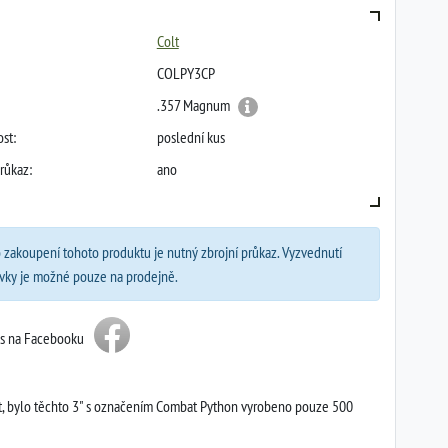
Colt
COLPY3CP
.357 Magnum
st:
poslední kus
růkaz:
ano
 zakoupení tohoto produktu je nutný zbrojní průkaz. Vyzvednutí
vky je možné pouze na prodejně.
ás na Facebooku
Colt, bylo těchto 3" s označením Combat Python vyrobeno pouze 500