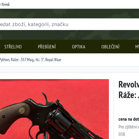
 firmě
STŘELIVO
PŘEBÍJENÍ
OPTIKA
OBLEČENÍ
M
thon, Ráže: .357 Mag., hl.: 3", Royal Blue
Revolv
Ráže: 
cena na do
Pro zjištění
038