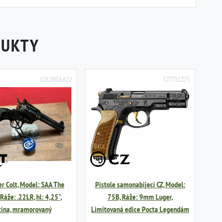
DUKTY
COLJWSAA22
CZTTLCZ75
er Colt, Model: SAA The
Pistole samonabíjecí CZ, Model:
Ráže: .22LR, hl: 4,25",
75B, Ráže: 9mm Luger,
tina, mramorovaný
Limitovaná edice Pocta Legendám