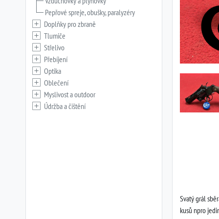
Vzduchovky a plynovky
Pepřové spreje, obušky, paralyzéry
Doplňky pro zbraně
Tlumiče
Střelivo
Přebíjení
Optika
Oblečení
Myslivost a outdoor
Údržba a čištění
Svatý grál sbě
kusů npro jedin