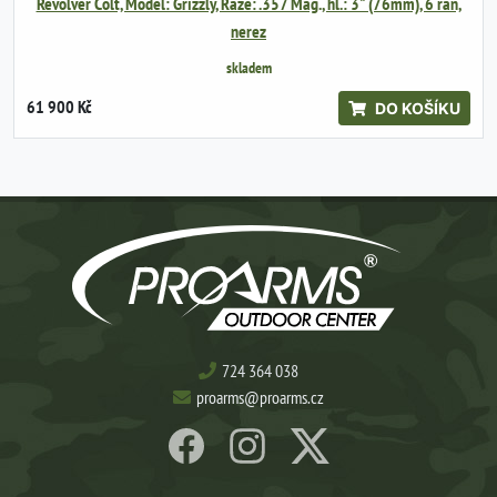
Revolver Colt, Model: Grizzly, Ráže: .357 Mag., hl.: 3" (76mm), 6 ran,
nerez
skladem
61 900 Kč
DO KOŠÍKU
724 364 038
proarms@proarms.cz