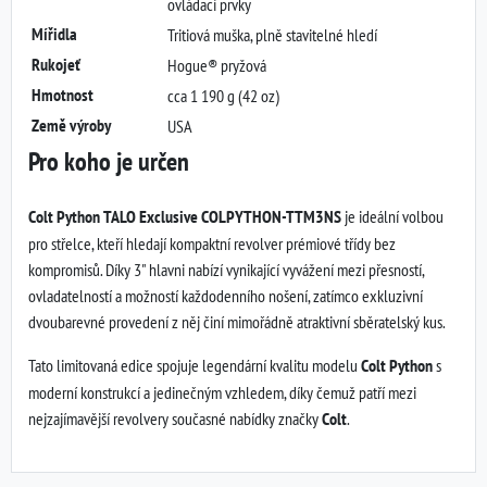
ovládací prvky
Mířidla
Tritiová muška, plně stavitelné hledí
Rukojeť
Hogue® pryžová
Hmotnost
cca 1 190 g (42 oz)
Země výroby
USA
Pro koho je určen
Colt Python TALO Exclusive COLPYTHON-TTM3NS
je ideální volbou
pro střelce, kteří hledají kompaktní revolver prémiové třídy bez
kompromisů. Díky 3" hlavni nabízí vynikající vyvážení mezi přesností,
ovladatelností a možností každodenního nošení, zatímco exkluzivní
dvoubarevné provedení z něj činí mimořádně atraktivní sběratelský kus.
Tato limitovaná edice spojuje legendární kvalitu modelu
Colt Python
s
moderní konstrukcí a jedinečným vzhledem, díky čemuž patří mezi
nejzajímavější revolvery současné nabídky značky
Colt
.