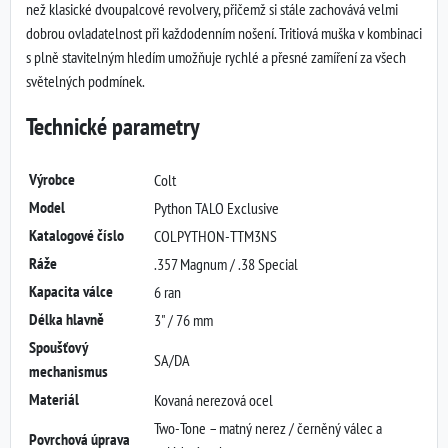
než klasické dvoupalcové revolvery, přičemž si stále zachovává velmi
dobrou ovladatelnost při každodenním nošení. Tritiová muška v kombinaci
s plně stavitelným hledím umožňuje rychlé a přesné zamíření za všech
světelných podmínek.
Technické parametry
Výrobce
Colt
Model
Python TALO Exclusive
Katalogové číslo
COLPYTHON-TTM3NS
Ráže
.357 Magnum / .38 Special
Kapacita válce
6 ran
Délka hlavně
3" / 76 mm
Spoušťový
SA/DA
mechanismus
Materiál
Kovaná nerezová ocel
Two-Tone – matný nerez / černěný válec a
Povrchová úprava