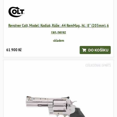
Revolver Colt, Model: Kodiak, Ráže: .44 RemMag., hl.: 8" (203mm), 6
ran, nerez
skladem
61 900 Kč
DO KOŠÍKU
COLKODIAK-SP4RTS