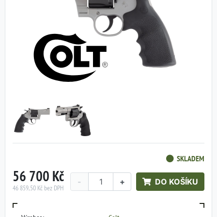
SKLADEM
56 700 Kč
-
+
DO KOŠÍKU
46 859,50 Kč bez DPH