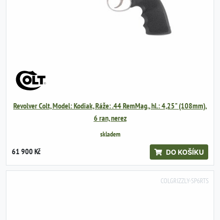
Revolver Colt, Model: Kodiak, Ráže: .44 RemMag., hl.: 4,25" (108mm),
6 ran, nerez
skladem
61 900 Kč
DO KOŠÍKU
COLGRIZZLY-SP6RTS