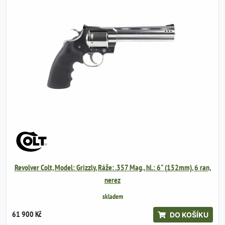
Revolver Colt, Model: Grizzly, Ráže: .357 Mag., hl.: 6" (152mm), 6 ran,
nerez
skladem
61 900 Kč
DO KOŠÍKU