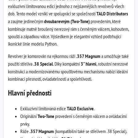
exkluzivní limitovanou edici jednoho z nejslavnějších revolverů všech
dob. Tento model vznikl ve spolupráci se společností
TALO Distributors
a zaujme jedinečným
dvoubarevným (Two-Tone)
provedením, které
kombinuje matně broušený nerezový rám s černěným válcem, kohoutem,
spouští a západkou válce. Výsledkem je elegantní vzhled podtrhující
ikonické linie modelu Python.
Revolver je komorován na výkonnou ráži
.357 Magnum
a umožňuje také
použití střeliva
.38 Special
. Díky kompaktní
3" hlavni
, robustní nerezové
konstrukci a modernizovanému spoušťovému mechanismu nabízí ideální
kombinaci přesnosti, ovladatelnosti a spolehlivosti.
Hlavní přednosti
Exkluzivní limitovaná edice
TALO Exclusive
.
Originální
Two-Tone
provedení s černěným válcem a ovládacími
prvky.
Ráže
.357 Magnum
(kompatibilní také se střelivem .38 Special).