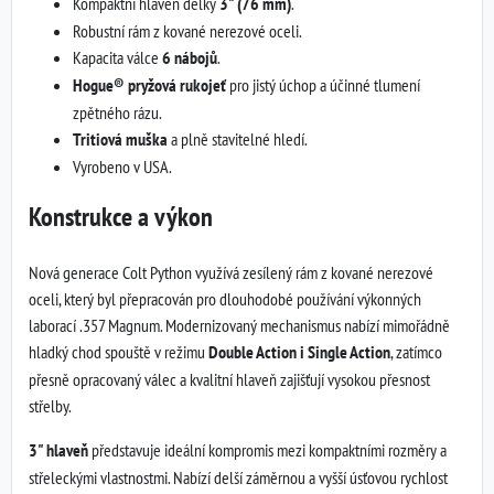
Kompaktní hlaveň délky
3" (76 mm)
.
Robustní rám z kované nerezové oceli.
Kapacita válce
6 nábojů
.
Hogue® pryžová rukojeť
pro jistý úchop a účinné tlumení
zpětného rázu.
Tritiová muška
a plně stavitelné hledí.
Vyrobeno v USA.
Konstrukce a výkon
Nová generace Colt Python využívá zesílený rám z kované nerezové
oceli, který byl přepracován pro dlouhodobé používání výkonných
laborací .357 Magnum. Modernizovaný mechanismus nabízí mimořádně
hladký chod spouště v režimu
Double Action i Single Action
, zatímco
přesně opracovaný válec a kvalitní hlaveň zajišťují vysokou přesnost
střelby.
3" hlaveň
představuje ideální kompromis mezi kompaktními rozměry a
střeleckými vlastnostmi. Nabízí delší záměrnou a vyšší úsťovou rychlost