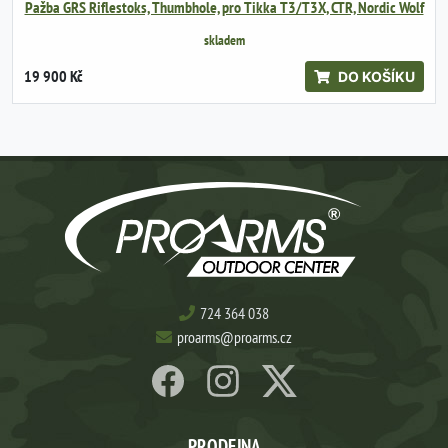
Pažba GRS Riflestoks, Thumbhole, pro Tikka T3/T3X, CTR, Nordic Wolf
skladem
19 900 Kč
DO KOŠÍKU
724 364 038
proarms@proarms.cz
PRODEJNA