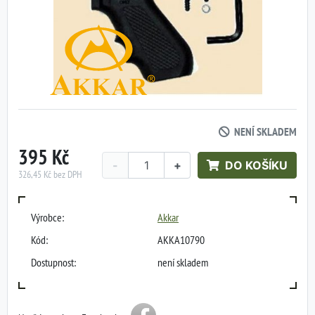
NENÍ SKLADEM
395 Kč
-
+
DO KOŠÍKU
326,45 Kč bez DPH
Výrobce:
Akkar
Kód:
AKKA10790
Dostupnost:
není skladem