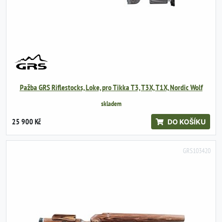
Pažba GRS Riflestocks, Loke, pro Tikka T3, T3X, T1X, Nordic Wolf
skladem
25 900 Kč
DO KOŠÍKU
GRS103420