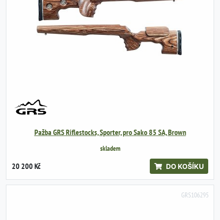
Pažba GRS Riflestocks, Sporter, pro Sako 85 SA, Brown
skladem
20 200 Kč
DO KOŠÍKU
GRS106295