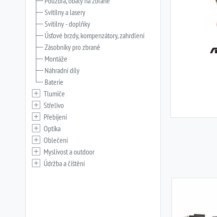
Pouzdra, obaly na zbraně
Svítilny a lasery
Svítilny - doplňky
Úsťové brzdy, kompenzátory, zahrdlení
Zásobníky pro zbraně
Montáže
Náhradní díly
Baterie
Tlumiče
Střelivo
Přebíjení
Optika
Oblečení
Myslivost a outdoor
Údržba a čištění