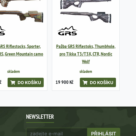
RS Riflestocks, Sporter,
Pažba GRS Riflestoks, Thumbhole,
RS, Green Mountain camo
pro Tikka T3/T3X, CTR, Nordic
Wolf
skladem
skladem
č
19 900 Kč
DO KOŠÍKU
DO KOŠÍKU
NEWSLETTER
PŘIHLÁSIT