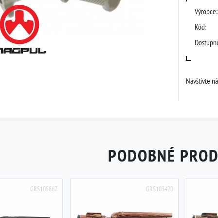
Výrobce:
Kód:
Dostupno
Navštivte n
PODOBNÉ PRO
GRS105867
GRS103420