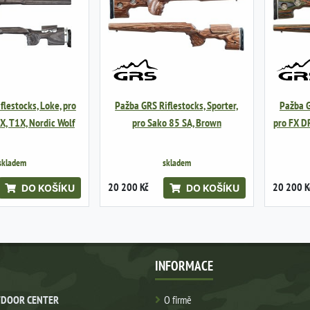
flestocks, Loke, pro
Pažba GRS Riflestocks, Sporter,
Pažba G
X, T1X, Nordic Wolf
pro Sako 85 SA, Brown
pro FX D
skladem
skladem
20 200 Kč
20 200 K
DO KOŠÍKU
DO KOŠÍKU
INFORMACE
DOOR CENTER
O firmě