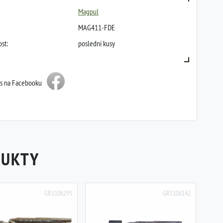
Magpul
MAG411-FDE
st:
poslední kusy
ás na Facebooku
DUKTY
GRS106295
GRS106142