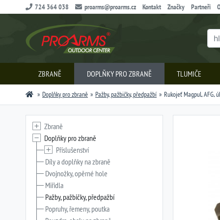
724 364 038
proarms@proarms.cz
Kontakt
Značky
Partneři
O
ZBRANĚ
DOPLŇKY PRO ZBRANĚ
TLUMIČE
Doplňky pro zbraně
Pažby, pažbičky, předpažbí
Rukojeť Magpul, AFG, ú
Zbraně
Doplňky pro zbraně
Příslušenství
Díly a doplňky na zbraně
Dvojnožky, opěrné hole
Miřidla
Pažby, pažbičky, předpažbí
Popruhy, řemeny, poutka