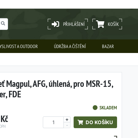
PŘIHLÁŠENÍ
KOŠÍK
YSLIVOST A OUTDOOR
ÚDRŽBA A ČIŠTĚNÍ
BAZAR
ť Magpul, AFG, úhlená, pro MSR-15,
er, FDE
SKLADEM
 Kč
+
DO KOŠÍKU
-
 DPH