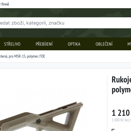
 firmě
STŘELIVO
PŘEBÍJENÍ
OPTIKA
OBLEČENÍ
M
hlená, pro MSR-15, polymer, FDE
Rukoje
polym
1 210
1 000 Kč bez