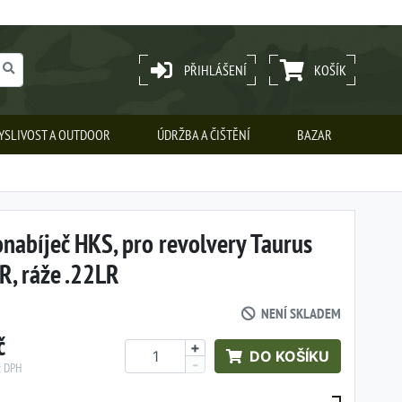
PŘIHLÁŠENÍ
KOŠÍK
YSLIVOST A OUTDOOR
ÚDRŽBA A ČIŠTĚNÍ
BAZAR
nabíječ HKS, pro revolvery Taurus
R, ráže .22LR
NENÍ SKLADEM
č
+
DO KOŠÍKU
-
z DPH