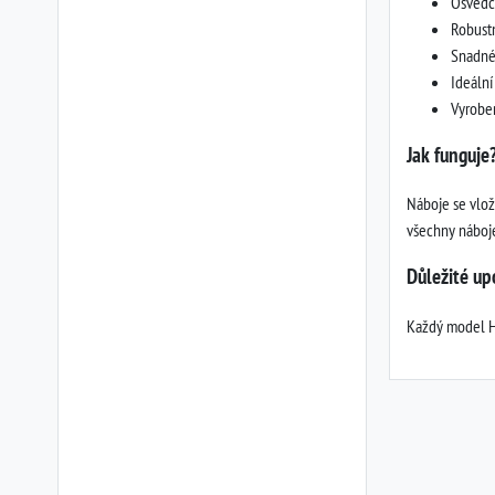
Osvědč
Robustn
Snadné 
Ideální
Vyrobe
Jak funguje
Náboje se vlož
všechny náboje 
Důležité up
Každý model HK