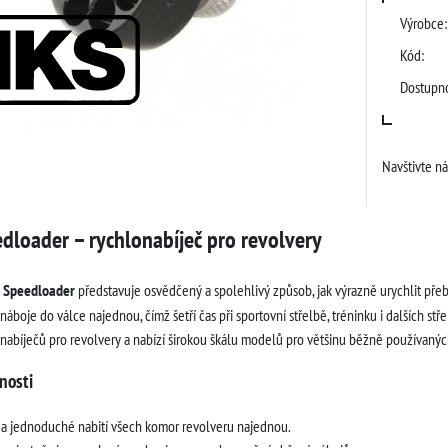
Výrobce:
Kód:
Dostupno
Navštivte n
dloader – rychlonabíječ pro revolvery
 Speedloader
představuje osvědčený a spolehlivý způsob, jak výrazně urychlit p
náboje do válce najednou, čímž šetří čas při sportovní střelbě, tréninku i dalších stř
nabíječů pro revolvery a nabízí širokou škálu modelů pro většinu běžně používanýc
nosti
a jednoduché nabití všech komor revolveru najednou.