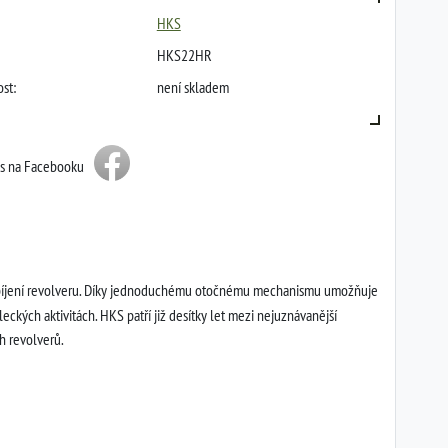
HKS
HKS22HR
st:
není skladem
ás na Facebooku
řebíjení revolveru. Díky jednoduchému otočnému mechanismu umožňuje
eleckých aktivitách. HKS patří již desítky let mezi nejuznávanější
h revolverů.