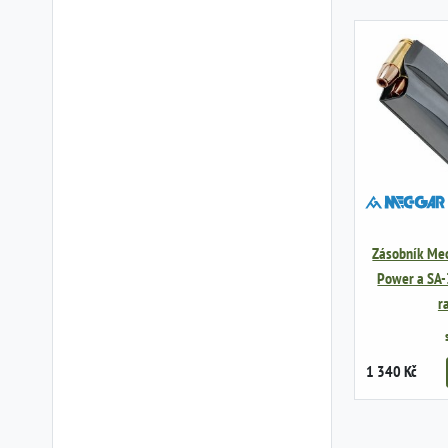
Zásobník MecG
Power a SA-
r
1 340 Kč