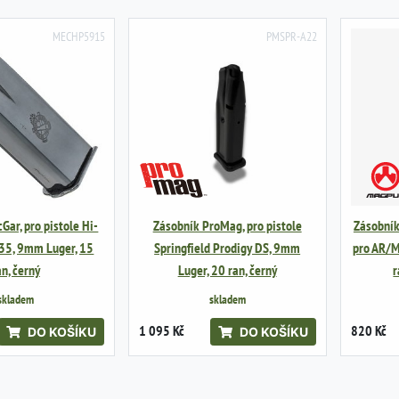
MECHP5915
PMSPR-A22
ar, pro pistole Hi-
Zásobník ProMag, pro pistole
Zásobní
35, 9mm Luger, 15
Springfield Prodigy DS, 9mm
pro AR/
an, černý
Luger, 20 ran, černý
r
skladem
skladem
1 095 Kč
820 Kč
DO KOŠÍKU
DO KOŠÍKU