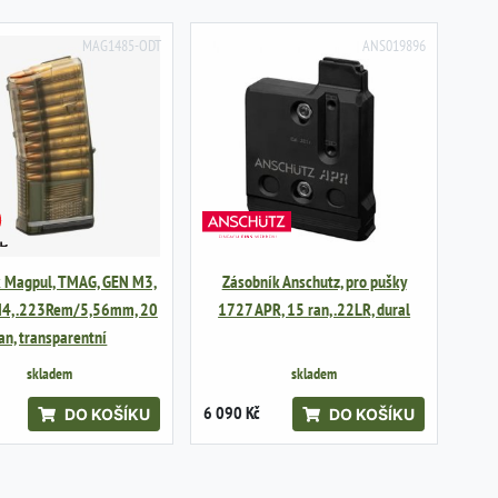
MAG1485-ODT
ANS019896
k Magpul, TMAG, GEN M3,
Zásobník Anschutz, pro pušky
M4, .223Rem/5,56mm, 20
1727 APR, 15 ran, .22LR, dural
an, transparentní
skladem
skladem
6 090 Kč
DO KOŠÍKU
DO KOŠÍKU