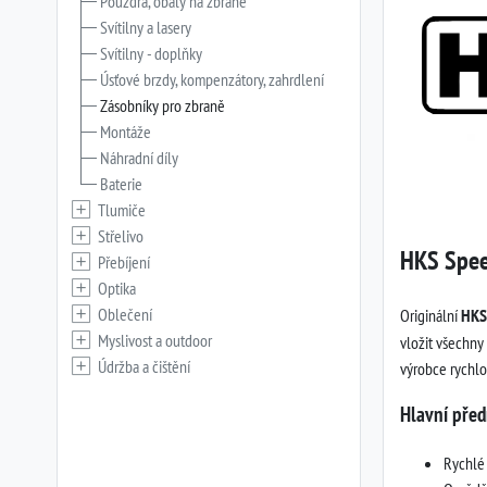
Pouzdra, obaly na zbraně
Svítilny a lasery
Svítilny - doplňky
Úsťové brzdy, kompenzátory, zahrdlení
Zásobníky pro zbraně
Montáže
Náhradní díly
Baterie
Tlumiče
Střelivo
HKS Spee
Přebíjení
Optika
Oblečení
Originální
HKS
Myslivost a outdoor
vložit všechny 
Údržba a čištění
výrobce rychlo
Hlavní před
Rychlé 