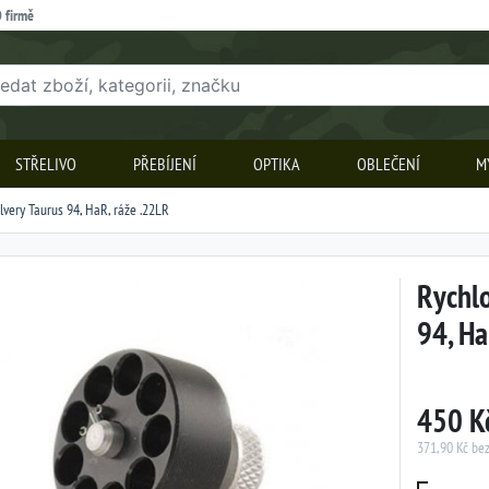
 firmě
STŘELIVO
PŘEBÍJENÍ
OPTIKA
OBLEČENÍ
M
lvery Taurus 94, HaR, ráže .22LR
Rychlo
94, Ha
450 K
371,90 Kč be