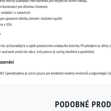
ený otočný uzamykací mechanismus pro bezpečné držení nábojů.
í konstrukce pro dlouhou životnost.
ovládání i v rukavicích.
 pro sportovní střelbu, trénink i služební využití.
no v USA.
?
í do rychlonabíječe a zajistí pootočením ovládacího kolečka. Při přebíjení se střel
současně uvolní do válce. Celý proces je rychlý, intuitivní a spolehlivý.
ozornění
S Speedloaderu je určen pouze pro konkrétní modely revolverů a odpovídající ráže
PODOBNÉ PRO