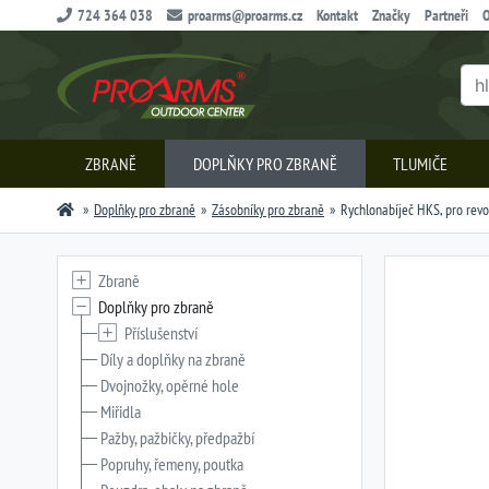
724 364 038
proarms@proarms.cz
Kontakt
Značky
Partneři
O
ZBRANĚ
DOPLŇKY PRO ZBRANĚ
TLUMIČE
Doplňky pro zbraně
Zásobníky pro zbraně
Rychlonabíječ HKS, pro revo
Zbraně
Doplňky pro zbraně
Příslušenství
Díly a doplňky na zbraně
Dvojnožky, opěrné hole
Miřidla
Pažby, pažbičky, předpažbí
Popruhy, řemeny, poutka