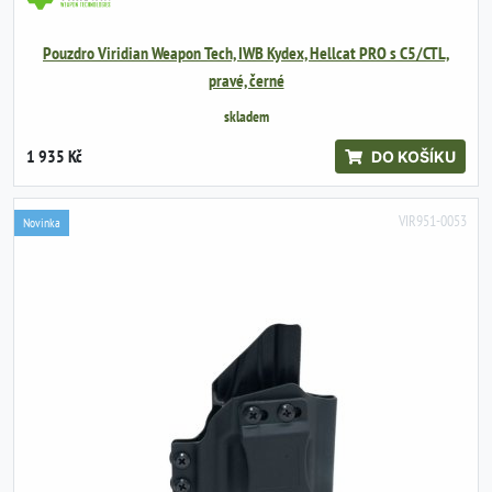
Pouzdro Viridian Weapon Tech, IWB Kydex, Hellcat PRO s C5/CTL,
pravé, černé
skladem
1 935 Kč
DO KOŠÍKU
VIR951-0053
Novinka