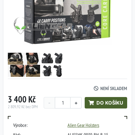
NENÍ SKLADEM
3 400 Kč
-
+
DO KOŠÍKU
2 809,92 Kč bez DPH
Výrobce:
Alien Gear Holsters
Kód:
ALISSHK-0939-RH-R-15