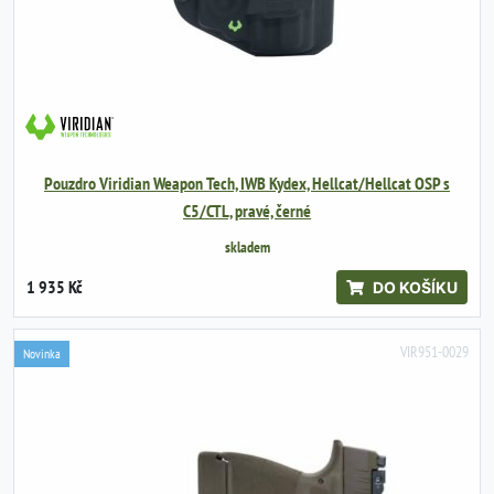
Pouzdro Viridian Weapon Tech, IWB Kydex, Hellcat/Hellcat OSP s
C5/CTL, pravé, černé
skladem
1 935 Kč
DO KOŠÍKU
VIR951-0029
Novinka