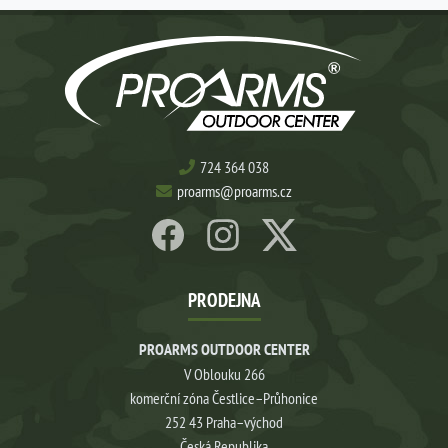
724 364 038
proarms@proarms.cz
PRODEJNA
PROARMS OUTDOOR CENTER
V Oblouku 266
komerční zóna Čestlice–Průhonice
252 43 Praha–východ
Česká Republika