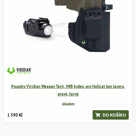
Pouzdro Viridian Weapon Tech , IWB kydex, pro Hellcat bez laseru,
pravé, černé
skladem
1 590 Kč
DO KOŠÍKU