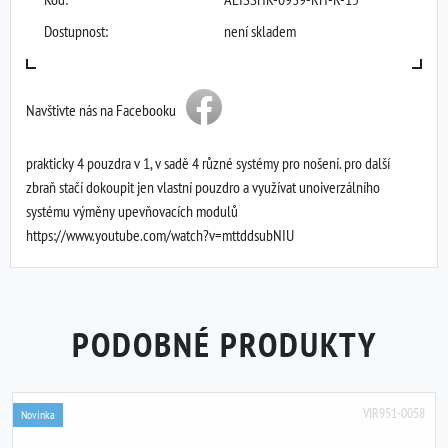
Dostupnost:
není skladem
Navštivte nás na Facebooku
prakticky 4 pouzdra v 1, v sadě 4 různé systémy pro nošení. pro další
zbraň stačí dokoupit jen vlastní pouzdro a využívat unoiverzálního
systému výměny upevňovacích modulů
https://www.youtube.com/watch?v=mttddsubNIU
PODOBNÉ PRODUKTY
VIR951-0058
Novinka