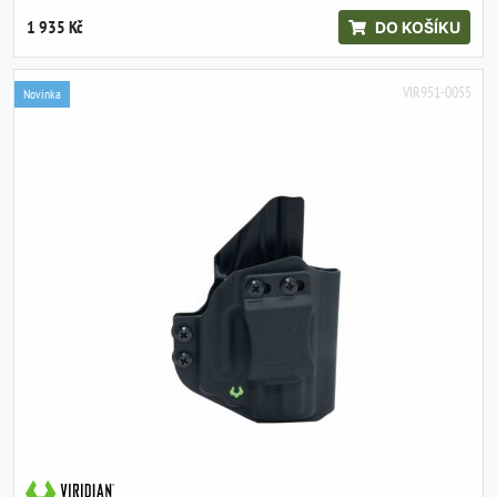
1 935 Kč
DO KOŠÍKU
VIR951-0055
Novinka