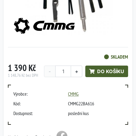
SKLADEM
1 390 Kč
-
+
DO KOŠÍKU
1 148,76 Kč bez DPH
Výrobce:
CMMG
Kód:
CMMG22BA616
Dostupnost:
poslední kus