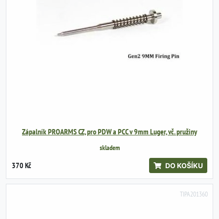
Zápalník PROARMS CZ, pro PDW a PCC v 9mm Luger, vč. pružiny
skladem
370 Kč
DO KOŠÍKU
TIPA201360