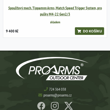
Spoušťový mech. Tippamnn Arms, Match Speed Trigger System, pro
pušky M4-22 Gen2/3
skladem
9 400 Kč
DO KOŠÍKU
724 364 038
proarms@proarms.cz