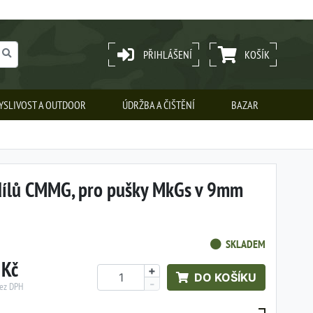
PŘIHLÁŠENÍ
KOŠÍK
YSLIVOST A OUTDOOR
ÚDRŽBA A ČIŠTĚNÍ
BAZAR
dílů CMMG, pro pušky MkGs v 9mm
SKLADEM
 Kč
+
DO KOŠÍKU
-
bez DPH