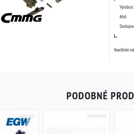
Výrobce:
Kód:
Dostupno
Navštivte n
PODOBNÉ PRO
EGW11026
PRO9MMZAP