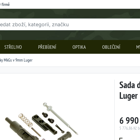
 firmě
STŘELIVO
PŘEBÍJENÍ
OPTIKA
OBLEČENÍ
M
šky MkGs v 9mm Luger
Sada 
Luger
6 990
5 776,86 Kč 