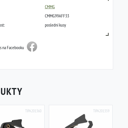
CMMG
CMMG99AFF33
st:
poslední kusy
ás na Facebooku
DUKTY
TIPA201360
TIPA201359