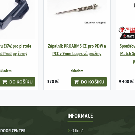
u EGW, pro pistole
Zápalník PROARMS CZ, pro PDW a
Spoušťo
ld Prodigy, černý
PCC v 9mm Luger, vč. pružiny
Match Sp
p
skladem
skladem
370 Kč
9 400 Kč
DO KOŠÍKU
DO KOŠÍKU
INFORMACE
DOOR CENTER
O firmě