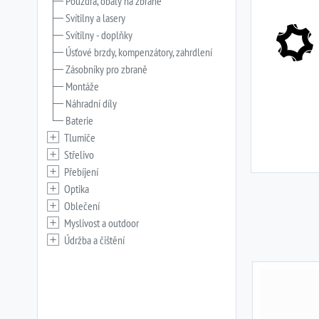
Pouzdra, obaly na zbraně
Svítilny a lasery
Svítilny - doplňky
Úsťové brzdy, kompenzátory, zahrdlení
Zásobníky pro zbraně
Montáže
Náhradní díly
Baterie
Tlumiče
Střelivo
Přebíjení
Optika
Oblečení
Myslivost a outdoor
Údržba a čištění