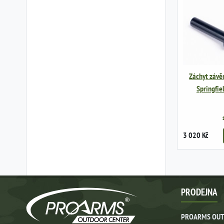
Záchyt závěr
Springfie
3 020 Kč
PRODEJNA
PROARMS OUT