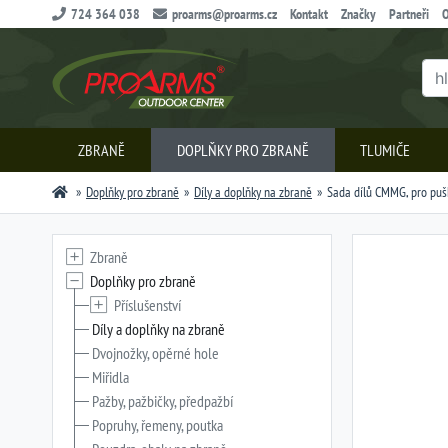
724 364 038
proarms@proarms.cz
Kontakt
Značky
Partneři
O
ZBRANĚ
DOPLŇKY PRO ZBRANĚ
TLUMIČE
Doplňky pro zbraně
Díly a doplňky na zbraně
Sada dílů CMMG, pro pu
Zbraně
Doplňky pro zbraně
Příslušenství
Díly a doplňky na zbraně
Dvojnožky, opěrné hole
Miřidla
Pažby, pažbičky, předpažbí
Popruhy, řemeny, poutka