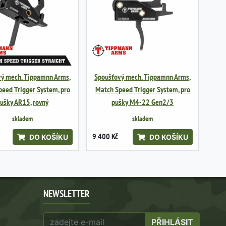
vý mech. Tippamnn Arms,
Spoušťový mech. Tippamnn Arms,
eed Trigger System, pro
Match Speed Trigger System, pro
ušky AR15, rovný
pušky M4-22 Gen2/3
skladem
skladem
9 400 Kč
DO KOŠÍKU
DO KOŠÍKU
NEWSLETTER
PŘIHLÁSIT