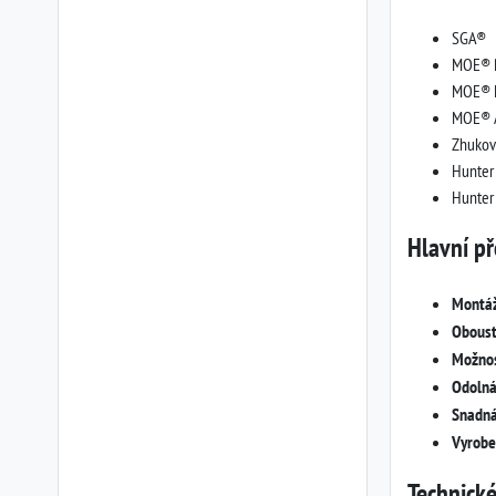
SGA®
MOE® R
MOE® F
MOE® 
Zhukov
Hunter
Hunter
Hlavní př
Montáž
Oboust
Možnos
Odolná
Snadná
Vyrobe
Technické