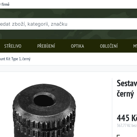
 firmě
STŘELIVO
PŘEBÍJENÍ
OPTIKA
OBLEČENÍ
M
unt Kit Type 1, černý
Sestav
černý
445 K
367,77 Kč be