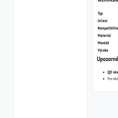
Typ
Určení
Kompatibilit
Materiál
Montáž
Výroba
Upozorně
QD oka
Pro obo