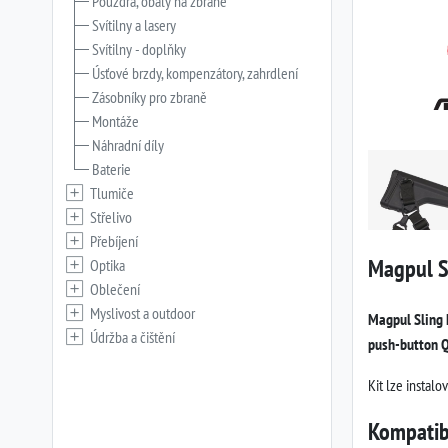
Pouzdra, obaly na zbraně
Svítilny a lasery
Svítilny - doplňky
Úsťové brzdy, kompenzátory, zahrdlení
Zásobníky pro zbraně
Montáže
Náhradní díly
Baterie
Tlumiče
Střelivo
Přebíjení
Magpul S
Optika
Oblečení
Myslivost a outdoor
Magpul Sling
Údržba a čištění
push-button 
Kit lze instalo
Kompatibi