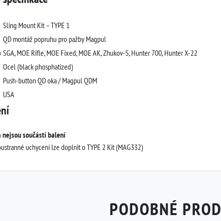
Sling Mount Kit – TYPE 1
QD montáž popruhu pro pažby Magpul
a
SGA, MOE Rifle, MOE Fixed, MOE AK, Zhukov-S, Hunter 700, Hunter X-22
Ocel (black phosphatized)
Push-button QD oka / Magpul QDM
USA
ní
 nejsou součástí balení
ustranné uchycení lze doplnit o TYPE 2 Kit (MAG332)
PODOBNÉ PRO