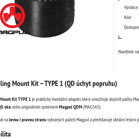
Výrobce:
Kód:
Dostupno
Navštivte n
ling Mount Kit – TYPE 1 (QD úchyt popruhu)
 Mount Kit TYPE 1
je praktický montážní adaptér, který umožňuje doplnit pažby M
QD oka
nebo originálním systémem
Magpul QDM
(MAG543).
vat na
levou i pravou stranu
vybraných pažeb Magpul a představuje ideální řešení pr
lita