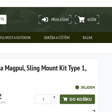
PŘIHLÁŠENÍ
KOŠÍK
YSLIVOST A OUTDOOR
ÚDRŽBA A ČIŠTĚNÍ
BAZAR
a Magpul, Sling Mount Kit Type 1,
SKLADEM
č
+
DO KOŠÍKU
-
z DPH