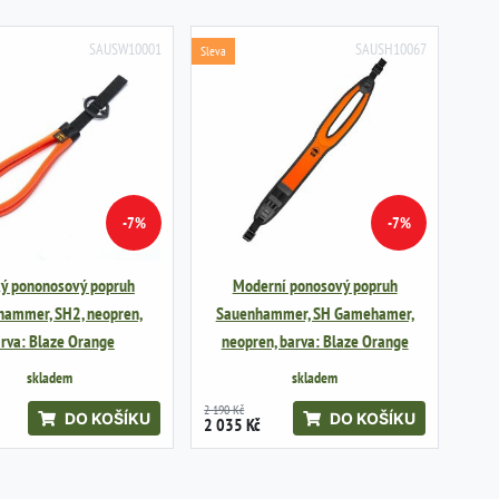
SAUSW10001
SAUSH10067
Sleva
-7%
-7%
ký pononosový popruh
Moderní ponosový popruh
hammer, SH2, neopren,
Sauenhammer, SH Gamehamer,
rva: Blaze Orange
neopren, barva: Blaze Orange
skladem
skladem
2 190 Kč
DO KOŠÍKU
DO KOŠÍKU
2 035 Kč