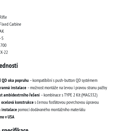
ifle
ixed Carbine
AK
-S
 700
 X-22
ednosti
 QD oka popruhu
– kompatibilní s push-button QD systémem
ranná instalace
– možnost montáže na levou i pravou stranu pažby
t ambidextrního řešení
– kombinace s TYPE 2 Kit (MAG332)
 ocelová konstrukce
s černou fosfátovou povrchovou úpravou
 instalace
pomocí dodávaného montážního materiálu
no v USA
 specifikace