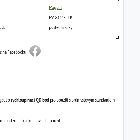
Magpul
MAG333-BLK
st:
poslední kusy
ás na Facebooku
agpul o
rychloupínací QD bod
pro použití s průmyslovým standardem
o moderní taktické i lovecké použití.