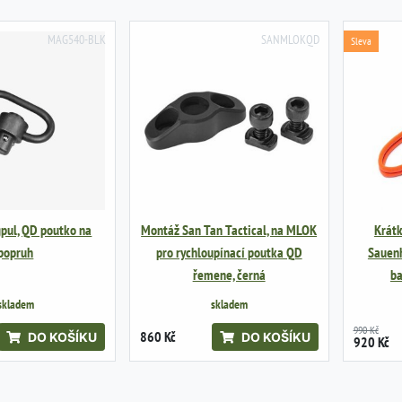
MAG540-BLK
SANMLOKQD
Sleva
pul, QD poutko na
Montáž San Tan Tactical, na MLOK
Krát
popruh
pro rychloupínací poutka QD
Sauen
řemene, černá
ba
skladem
skladem
990 Kč
860 Kč
DO KOŠÍKU
DO KOŠÍKU
920 Kč