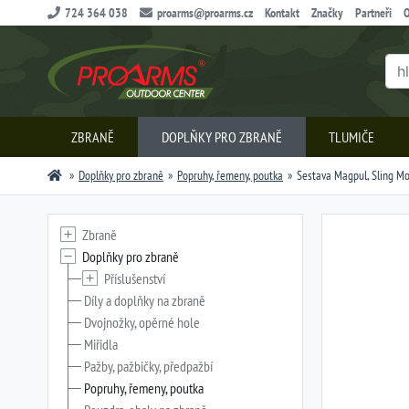
724 364 038
proarms@proarms.cz
Kontakt
Značky
Partneři
O
ZBRANĚ
DOPLŇKY PRO ZBRANĚ
TLUMIČE
Doplňky pro zbraně
Popruhy, řemeny, poutka
Sestava Magpul, Sling Mo
Zbraně
Doplňky pro zbraně
Příslušenství
Díly a doplňky na zbraně
Dvojnožky, opěrné hole
Miřidla
Pažby, pažbičky, předpažbí
Popruhy, řemeny, poutka