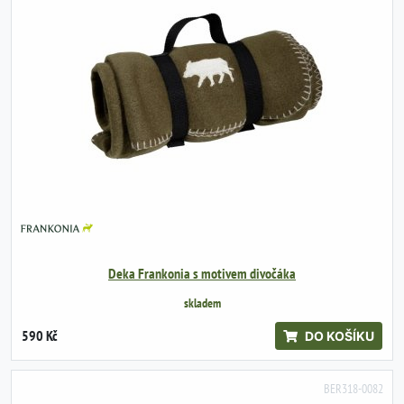
Deka Frankonia s motivem divočáka
skladem
590 Kč
DO KOŠÍKU
BER318-0082