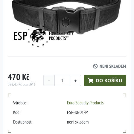
NENÍ SKLADEM
470 Kč
-
+
DO KOŠÍKU
388,43 Kč bez DPH
Výrobce:
Euro Security Products
Kód:
ESP-DB01-M
Dostupnost:
není skladem