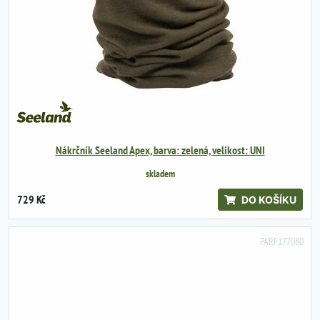
Nákrčník Seeland Apex, barva: zelená, velikost: UNI
skladem
729 Kč
DO KOŠÍKU
PARF177080