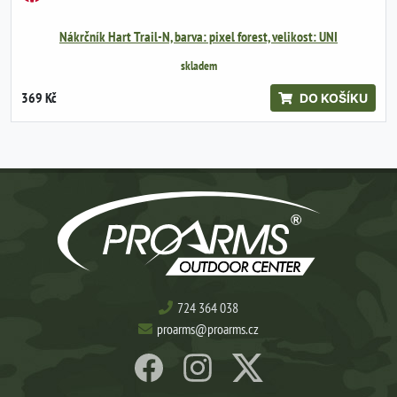
Nákrčník Hart Trail-N, barva: pixel forest, velikost: UNI
skladem
369 Kč
DO KOŠÍKU
724 364 038
proarms@proarms.cz