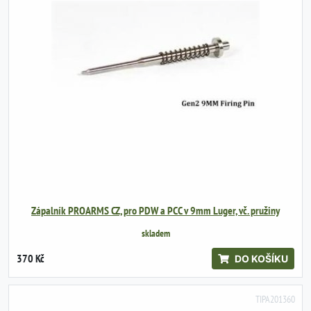
Zápalník PROARMS CZ, pro PDW a PCC v 9mm Luger, vč. pružiny
skladem
370 Kč
DO KOŠÍKU
TIPA201360