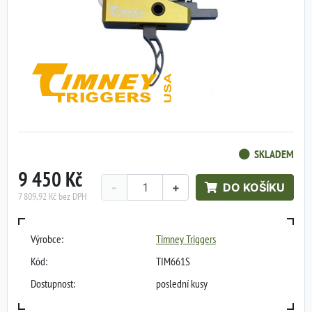
SKLADEM
9 450 Kč
-
+
DO KOŠÍKU
7 809,92 Kč bez DPH
Výrobce:
Timney Triggers
Kód:
TIM661S
Dostupnost:
poslední kusy