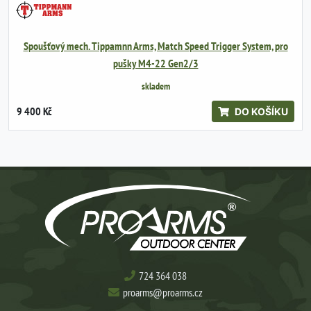
Spoušťový mech. Tippamnn Arms, Match Speed Trigger System, pro
pušky M4-22 Gen2/3
skladem
9 400 Kč
DO KOŠÍKU
724 364 038
proarms@proarms.cz