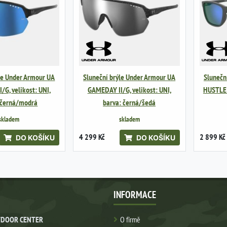
le Under Armour UA
Sluneční brýle Under Armour UA
Slunečn
G, velikost: UNI,
GAMEDAY II/G, velikost: UNI,
HUSTLE X
 černá/modrá
barva: černá/šedá
skladem
skladem
4 299 Kč
2 899 Kč
DO KOŠÍKU
DO KOŠÍKU
INFORMACE
DOOR CENTER
O firmě