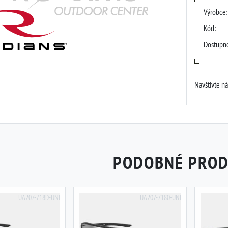
Výrobce:
Kód:
Dostupno
Navštivte n
PODOBNÉ PRO
UA207-718D-UNI
UA207-7180-UNI