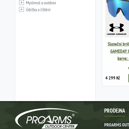
Myslivost a outdoor
Údržba a čištění
Sluneční brý
GAMEDAY II/
barva:
4 299 Kč
PRODEJNA
PROARMS OUT