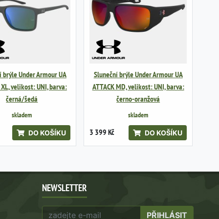
í brýle Under Armour UA
Sluneční brýle Under Armour UA
L, velikost: UNI, barva:
ATTACK MD, velikost: UNI, barva:
černá/šedá
černo-oranžová
skladem
skladem
3 399 Kč
DO KOŠÍKU
DO KOŠÍKU
NEWSLETTER
PŘIHLÁSIT