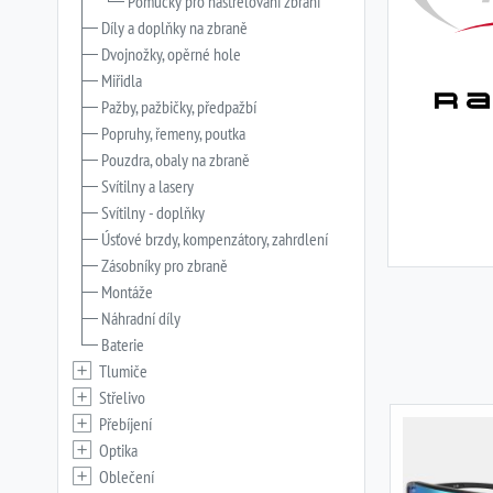
Pomůcky pro nastřelování zbraní
Díly a doplňky na zbraně
Dvojnožky, opěrné hole
Miřidla
Pažby, pažbičky, předpažbí
Popruhy, řemeny, poutka
Pouzdra, obaly na zbraně
Svítilny a lasery
Svítilny - doplňky
Úsťové brzdy, kompenzátory, zahrdlení
Zásobníky pro zbraně
Montáže
Náhradní díly
Baterie
Tlumiče
Střelivo
Přebíjení
Optika
Oblečení