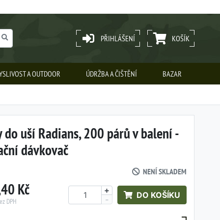
PŘIHLÁŠENÍ
KOŠÍK
YSLIVOST A OUTDOOR
ÚDRŽBA A ČIŠTĚNÍ
BAZAR
 do uší Radians, 200 párů v balení -
ační dávkovač
NENÍ SKLADEM
,40 Kč
+
DO KOŠÍKU
-
bez DPH