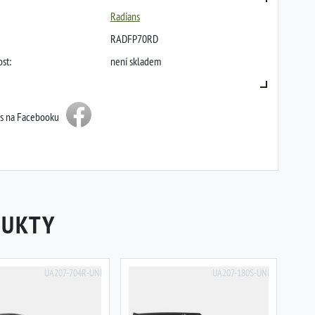
Radians
RADFP70RD
st:
není skladem
ás na Facebooku
DUKTY
UA207-704R-UNI
UA207-180S-UNI