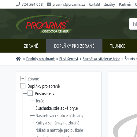
724 364 038
proarms@proarms.cz
Kontakt
Značky
Partneři
O
ZBRANĚ
DOPLŇKY PRO ZBRANĚ
TLUMIČE
Doplňky pro zbraně
Příslušenství
Sluchátka, střelecké brýle
Špunty d
Zbraně
Doplňky pro zbraně
Příslušenství
Terče
Sluchátka, střelecké brýle
Nastřelovací stolice a stojany
Kufry a schránky na zbraně
Nářadí a nástroje pro puškaře