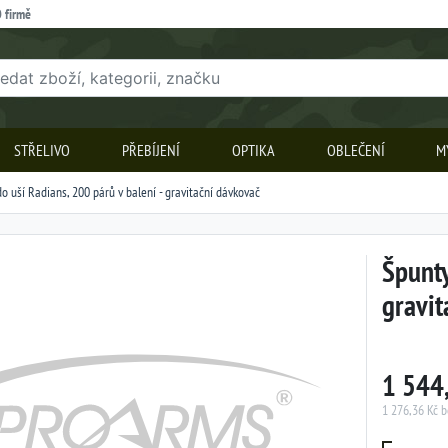
 firmě
STŘELIVO
PŘEBÍJENÍ
OPTIKA
OBLEČENÍ
M
o uší Radians, 200 párů v balení - gravitační dávkovač
Špunty
gravit
1 544
1 276,36 Kč 