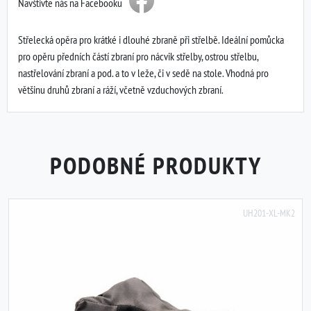
Navštivte nás na Facebooku
Střelecká opěra pro krátké i dlouhé zbraně při střelbě. Ideální pomůcka
pro opěru předních částí zbraní pro nácvik střelby, ostrou střelbu,
nastřelování zbraní a pod. a to v leže, či v sedě na stole. Vhodná pro
většinu druhů zbraní a ráží, včetně vzduchových zbraní.
PODOBNÉ PRODUKTY
UH201-XL-MK2