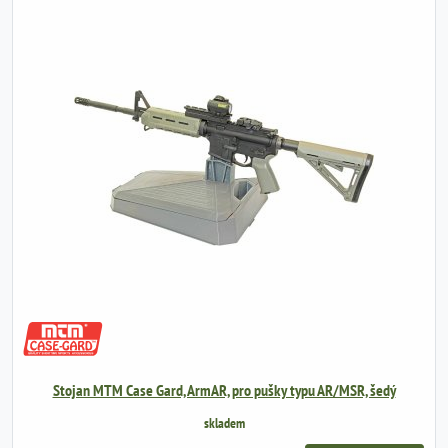
Stojan MTM Case Gard, ArmAR, pro pušky typu AR/MSR, šedý
skladem