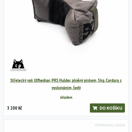
Střelecký vak Ulfhednar, PRS Hulder, plněný pískem, 5kg, Cordura s
voskováním, šedý
skladem
3 200 Kč
DO KOŠÍKU
MTMMSRMS-ARMAR