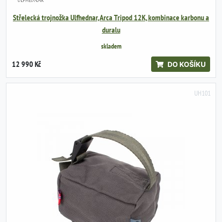
Střelecká trojnožka Ulfhednar, Arca Tripod 12K, kombinace karbonu a
duralu
skladem
12 990 Kč
DO KOŠÍKU
UH101