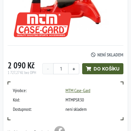
NENÍ SKLADEM
2 090 Kč
-
+
DO KOŠÍKU
1 727,27 Kč bez DPH
Výrobce:
MTM Case-Gard
Kód:
MTMPSR30
Dostupnost:
není skladem