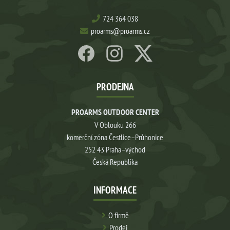
724 364 038
proarms@proarms.cz
PRODEJNA
PROARMS OUTDOOR CENTER
V Oblouku 266
komerční zóna Čestlice–Průhonice
252 43 Praha–východ
Česká Republika
INFORMACE
O firmě
Prodej