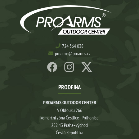
724 364 038
proarms@proarms.cz
PRODEJNA
PROARMS OUTDOOR CENTER
V Oblouku 266
komerční zóna Čestlice–Průhonice
252 43 Praha–východ
Česká Republika