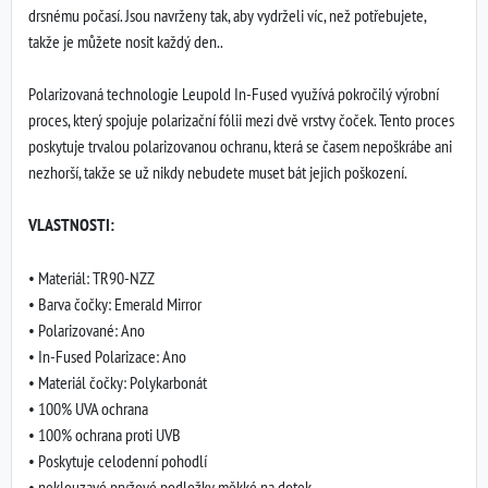
drsnému počasí. Jsou navrženy tak, aby vydrželi víc, než potřebujete,
takže je můžete nosit každý den..
Polarizovaná technologie Leupold In-Fused využívá pokročilý výrobní
proces, který spojuje polarizační fólii mezi dvě vrstvy čoček. Tento proces
poskytuje trvalou polarizovanou ochranu, která se časem nepoškrábe ani
nezhorší, takže se už nikdy nebudete muset bát jejich poškození.
VLASTNOSTI:
• Materiál: TR90-NZZ
• Barva čočky: Emerald Mirror
• Polarizované: Ano
• In-Fused Polarizace: Ano
• Materiál čočky: Polykarbonát
• 100% UVA ochrana
• 100% ochrana proti UVB
• Poskytuje celodenní pohodlí
• neklouzavé pryžové podložky měkké na dotek