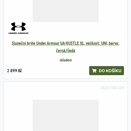
Sluneční brýle Under Armour UA HUSTLE XL, velikost: UNI, barva:
černá/šedá
skladem
2 899 Kč
DO KOŠÍKU
UA207-180S-UNI