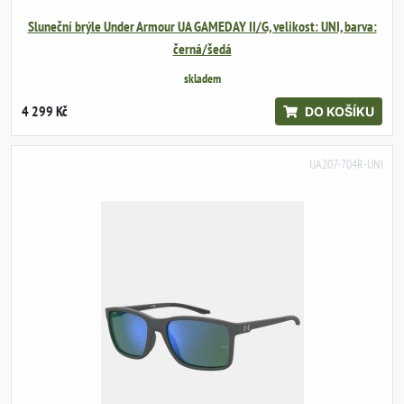
Sluneční brýle Under Armour UA GAMEDAY II/G, velikost: UNI, barva:
černá/šedá
skladem
4 299 Kč
DO KOŠÍKU
UA207-704R-UNI