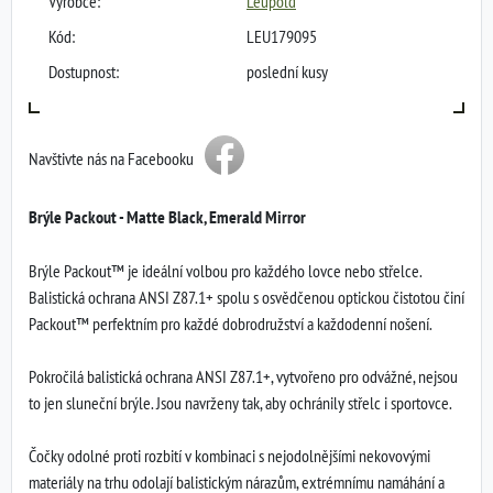
Výrobce:
Leupold
Kód:
LEU179095
Dostupnost:
poslední kusy
Navštivte nás na Facebooku
Brýle Packout - Matte Black, Emerald Mirror
Brýle Packout™ je ideální volbou pro každého lovce nebo střelce.
Balistická ochrana ANSI Z87.1+ spolu s osvědčenou optickou čistotou činí
Packout™ perfektním pro každé dobrodružství a každodenní nošení.
Pokročilá balistická ochrana ANSI Z87.1+, vytvořeno pro odvážné, nejsou
to jen sluneční brýle. Jsou navrženy tak, aby ochránily střelc i sportovce.
Čočky odolné proti rozbití v kombinaci s nejodolnějšími nekovovými
materiály na trhu odolají balistickým nárazům, extrémnímu namáhání a