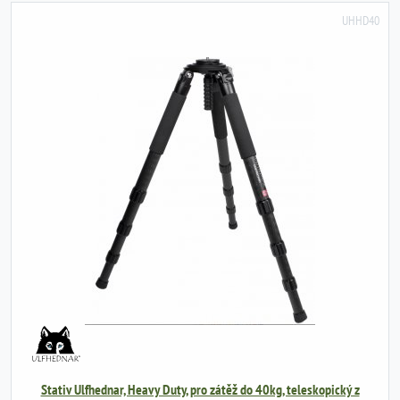
UHHD40
Stativ Ulfhednar, Heavy Duty, pro zátěž do 40kg, teleskopický z