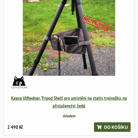
Kapsa Ulfhednar, Tripod Shelf, pro umístění na stativ, trojnožku, na
příslušenství, šedá
skladem
2 490 Kč
DO KOŠÍKU