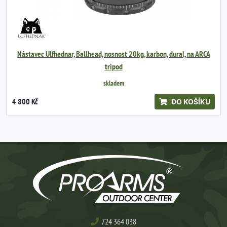
Nástavec Ulfhednar, Ballhead, nosnost 20kg, karbon, dural, na ARCA
tripod
skladem
4 800 Kč
DO KOŠÍKU
724 364 038