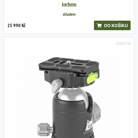
karbonu
skladem
25 990 Kč
DO KOŠÍKU
UHBHU44