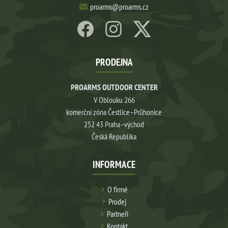
proarms@proarms.cz
PRODEJNA
PROARMS OUTDOOR CENTER
V Oblouku 266
komerční zóna Čestlice–Průhonice
252 43 Praha–východ
Česká Republika
INFORMACE
O firmě
Prodej
Partneři
Kontakt