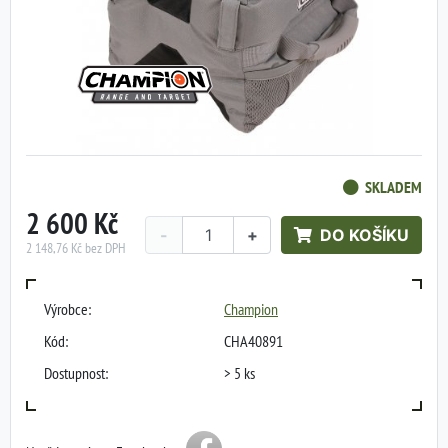
SKLADEM
2 600 Kč
-
+
DO KOŠÍKU
2 148,76 Kč bez DPH
Výrobce:
Champion
Kód:
CHA40891
Dostupnost:
> 5 ks