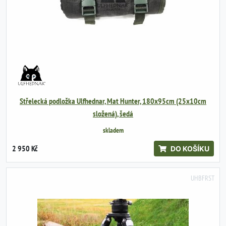
Střelecká podložka Ulfhednar, Mat Hunter, 180x95cm (25x10cm
složená), šedá
skladem
2 950 Kč
DO KOŠÍKU
UHBFRST