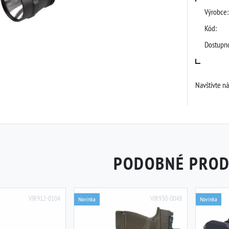
Výrobce:
Kód:
Dostupno
Navštivte n
PODOBNÉ PRO
VIR912-0104
VIR930-0048
Novinka
Novinka