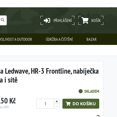
PŘIHLÁŠENÍ
KOŠÍK
YSLIVOST A OUTDOOR
ÚDRŽBA A ČIŠTĚNÍ
BAZAR
na Ledwave, HR-3 Frontline, nabíječka
 i sítě
SKLADEM
,50 Kč
+
DO KOŠÍKU
-
bez DPH