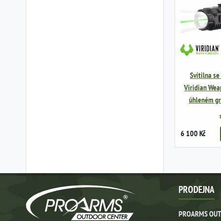
Svítilna s
Viridian Wea
úhleném gr
6 100 Kč
PRODEJNA
PROARMS OUT