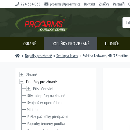
724 364 038
proarms@proarms.cz
Kontakt
Značky
Partneři
O
ZBRANĚ
DOPLŇKY PRO ZBRANĚ
TLUMIČE
Doplňky pro zbraně
Svítilny a lasery
Svítilna Ledwave, HR-3 Frontline, 
Zbraně
Doplňky pro zbraně
Příslušenství
Díly a doplňky na zbraně
Dvojnožky, opěrné hole
Miřidla
Pažby, pažbičky, předpažbí
Popruhy, řemeny, poutka