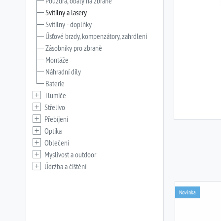
Pouzdra, obaly na zbraně
Svítilny a lasery
Svítilny - doplňky
Úsťové brzdy, kompenzátory, zahrdlení
Zásobníky pro zbraně
Montáže
Náhradní díly
Baterie
Tlumiče
Střelivo
Přebíjení
Optika
Oblečení
Myslivost a outdoor
Údržba a čištění
Novinka