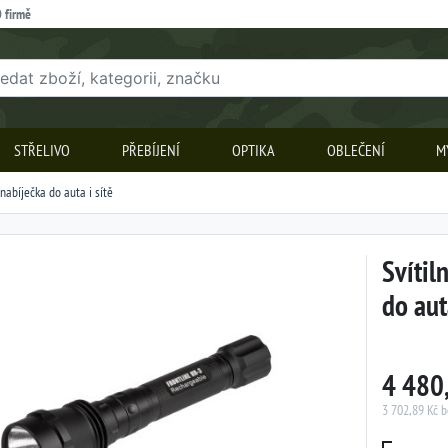
 firmě
STŘELIVO
PŘEBÍJENÍ
OPTIKA
OBLEČENÍ
M
nabíječka do auta i sítě
Svítil
do auta
4 480
3 702,89 Kč 