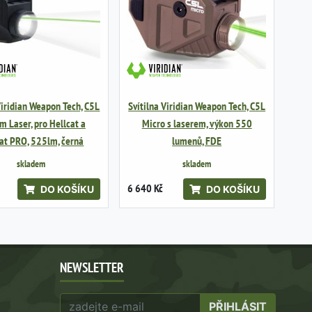
Viridian Weapon Tech, C5L
Svítilna Viridian Weapon Tech, C5L
m Laser, pro Hellcat a
Micro s laserem, výkon 550
at PRO, 525lm, černá
lumenů, FDE
skladem
skladem
6 640 Kč
DO KOŠÍKU
DO KOŠÍKU
NEWSLETTER
PŘIHLÁSIT