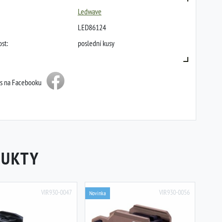
Ledwave
LED86124
st:
poslední kusy
ás na Facebooku
DUKTY
VIR930-0047
VIR930-0056
Novinka