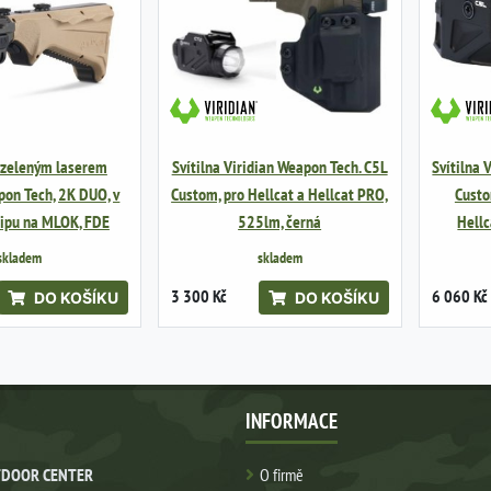
e zeleným laserem
Svítilna Viridian Weapon Tech. C5L
Svítilna 
pon Tech, 2K DUO, v
Custom, pro Hellcat a Hellcat PRO,
Custo
ipu na MLOK, FDE
525lm, černá
Hellc
skladem
skladem
3 300 Kč
6 060 Kč
DO KOŠÍKU
DO KOŠÍKU
INFORMACE
DOOR CENTER
O firmě