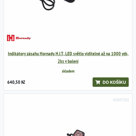
Indikátory zásahu Hornady, H.I.T., LED světlo viditelné až na 1000 yds,
2ks v balení
skladem
640,50 Kč
DO KOŠÍKU
HOR97301