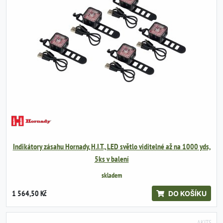
Indikátory zásahu Hornady, H.I.T., LED světlo viditelné až na 1000 yds,
5ks v balení
skladem
1 564,50 Kč
DO KOŠÍKU
AKITS