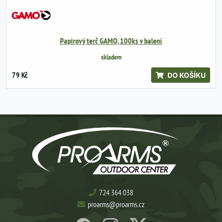
Papírový terč GAMO, 100ks v balení
skladem
79 Kč
DO KOŠÍKU
724 364 038
proarms@proarms.cz