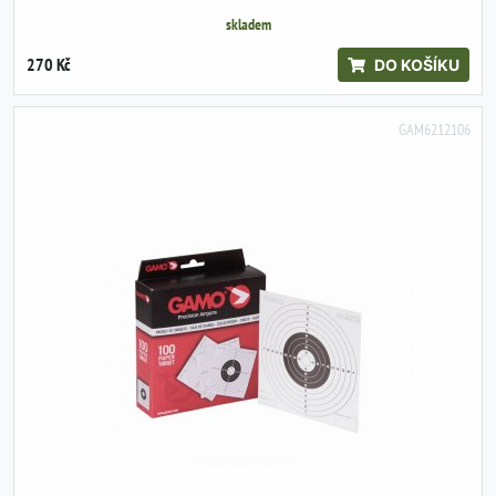
skladem
270 Kč
DO KOŠÍKU
GAM6212106