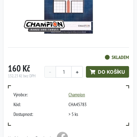
SKLADEM
160 Kč
-
+
DO KOŠÍKU
132,23 Kč bez DPH
Výrobce:
Champion
Kód:
CHA45783
Dostupnost:
> 5 ks