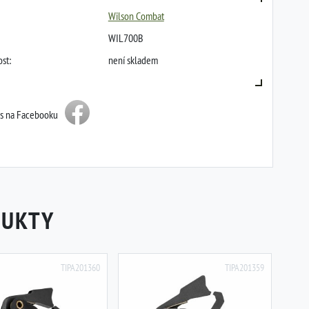
Wilson Combat
WIL700B
st:
není skladem
ás na Facebooku
DUKTY
TIPA201360
TIPA201359