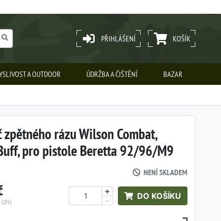
PŘIHLÁŠENÍ
KOŠÍK
YSLIVOST A OUTDOOR
ÚDRŽBA A ČIŠTĚNÍ
BAZAR
 zpětného rázu Wilson Combat,
uff, pro pistole Beretta 92/96/M9
NENÍ SKLADEM
č
+
DO KOŠÍKU
-
z DPH