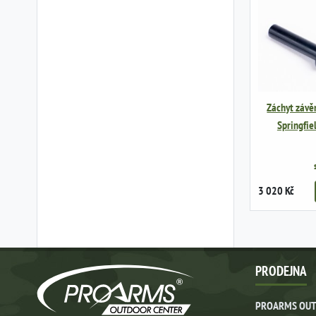
Záchyt závěr
Springfie
3 020 Kč
PRODEJNA
PROARMS OUT