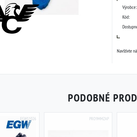
Výrobce:
Kód:
Dostupno
Navštivte n
PODOBNÉ PRO
EGW11026
PRO9MMZAP