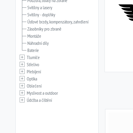
Pouzdra, obaly na zbraně
Svítilny a lasery
Svítilny - doplňky
Úsťové brzdy, kompenzátory, zahrdlení
Zásobníky pro zbraně
Montáže
Náhradní díly
Baterie
Tlumiče
Střelivo
Přebíjení
Optika
Oblečení
Myslivost a outdoor
Údržba a čištění