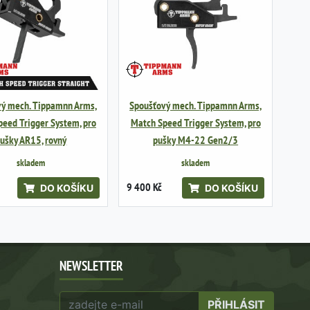
vý mech. Tippamnn Arms,
Spoušťový mech. Tippamnn Arms,
eed Trigger System, pro
Match Speed Trigger System, pro
ušky AR15, rovný
pušky M4-22 Gen2/3
skladem
skladem
9 400 Kč
DO KOŠÍKU
DO KOŠÍKU
NEWSLETTER
PŘIHLÁSIT