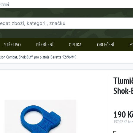
 firmě
STŘELIVO
PŘEBÍJENÍ
OPTIKA
OBLEČENÍ
M
son Combat, Shok-Buff, pro pistole Beretta 92/96/M9
Tlumič
Shok-B
190 K
157,02 Kč be