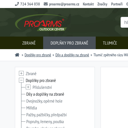
724 364 038
proarms@proarms.cz
Kontakt
Značky
Partneři
O
ZBRANĚ
DOPLŇKY PRO ZBRANĚ
TLUMIČE
Doplňky pro zbraně
Díly a doplňky na zbraně
Tlumič zpětného rázu Wil
Zbraně
Doplňky pro zbraně
Příslušenství
Díly a doplňky na zbraně
Dvojnožky, opěrné hole
Miřidla
Pažby, pažbičky, předpažbí
Popruhy, řemeny, poutka