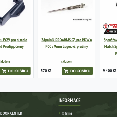
u EGW, pro pistole
Zápalník PROARMS CZ, pro PDW a
Spoušťo
ld Prodigy, černý
PCC v 9mm Luger, vč. pružiny
Match Sp
p
skladem
skladem
370 Kč
9 400 Kč
DO KOŠÍKU
DO KOŠÍKU
INFORMACE
DOOR CENTER
O firmě