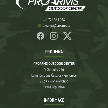
724 364 038
proarms@proarms.cz
PRODEJNA
PROARMS OUTDOOR CENTER
V Oblouku 266
komerční zóna Čestlice–Průhonice
252 43 Praha–východ
Česká Republika
INFORMACE