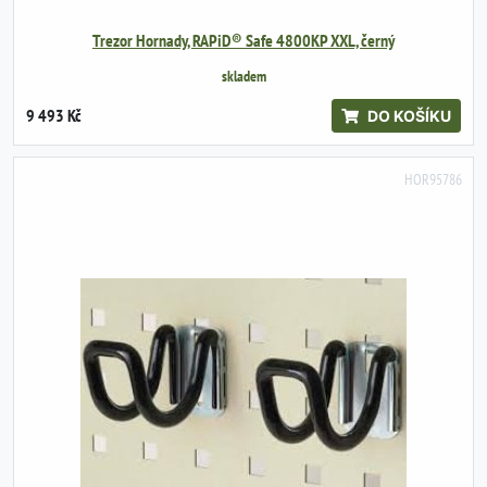
Trezor Hornady, RAPiD® Safe 4800KP XXL, černý
skladem
9 493 Kč
DO KOŠÍKU
HOR95786