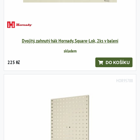
Dvojitý, zahnutý hák Hornady, Square-Lok, 2ks v balení
skladem
225 Kč
DO KOŠÍKU
HOR95788