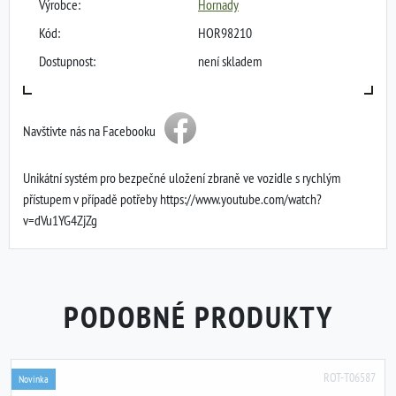
Výrobce:
Hornady
Kód:
HOR98210
Dostupnost:
není skladem
Navštivte nás na Facebooku
Unikátní systém pro bezpečné uložení zbraně ve vozidle s rychlým
přístupem v případě potřeby https://www.youtube.com/watch?
v=dVu1YG4ZjZg
PODOBNÉ PRODUKTY
ROT-T06587
Novinka