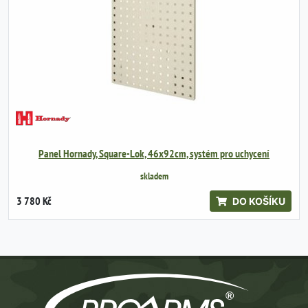
Panel Hornady, Square-Lok, 46x92cm, systém pro uchycení
skladem
3 780 Kč
DO KOŠÍKU