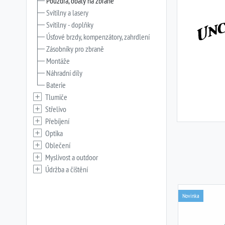
Pouzdra, obaly na zbraně
Svítilny a lasery
Svítilny - doplňky
Úsťové brzdy, kompenzátory, zahrdlení
Zásobníky pro zbraně
Montáže
Náhradní díly
Baterie
Tlumiče
Střelivo
Přebíjení
Optika
Oblečení
Myslivost a outdoor
Údržba a čištění
Novinka