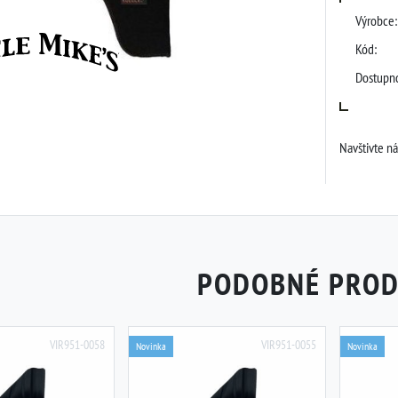
Výrobce:
Kód:
Dostupno
Navštivte n
PODOBNÉ PRO
VIR951-0058
VIR951-0055
Novinka
Novinka