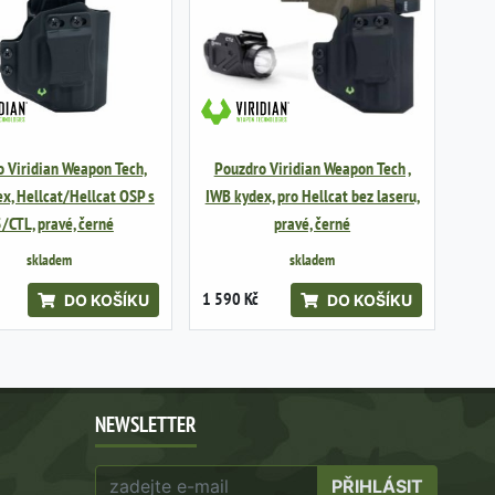
 Viridian Weapon Tech,
Pouzdro Viridian Weapon Tech ,
x, Hellcat/Hellcat OSP s
IWB kydex, pro Hellcat bez laseru,
/CTL, pravé, černé
pravé, černé
skladem
skladem
1 590 Kč
DO KOŠÍKU
DO KOŠÍKU
NEWSLETTER
PŘIHLÁSIT