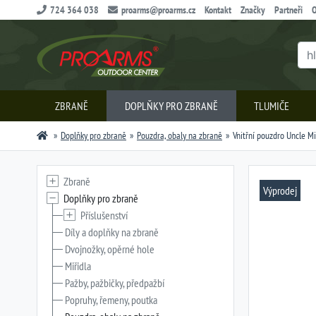
724 364 038
proarms@proarms.cz
Kontakt
Značky
Partneři
O
ZBRANĚ
DOPLŇKY PRO ZBRANĚ
TLUMIČE
Doplňky pro zbraně
Pouzdra, obaly na zbraně
Vnitřní pouzdro Uncle Mi
Zbraně
Výprodej
Doplňky pro zbraně
Příslušenství
Díly a doplňky na zbraně
Dvojnožky, opěrné hole
Miřidla
Pažby, pažbičky, předpažbí
Popruhy, řemeny, poutka