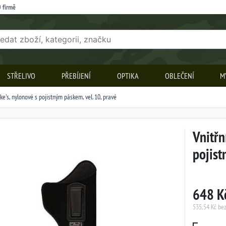
 firmě
STŘELIVO
PŘEBÍJENÍ
OPTIKA
OBLEČENÍ
M
ke's, nylonové s pojistným páskem, vel. 10, pravé
Vnitřn
pojist
648 K
535,54 Kč be