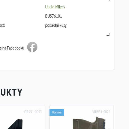
Uncle Mike's
BUS76101
st:
poslední kusy
ás na Facebooku
DUKTY
VIR951-0053
VIR951-0029
Novinka