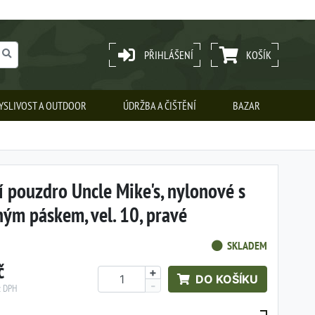
PŘIHLÁŠENÍ
KOŠÍK
YSLIVOST A OUTDOOR
ÚDRŽBA A ČIŠTĚNÍ
BAZAR
í pouzdro Uncle Mike's, nylonové s
ným páskem, vel. 10, pravé
SKLADEM
č
+
DO KOŠÍKU
-
z DPH