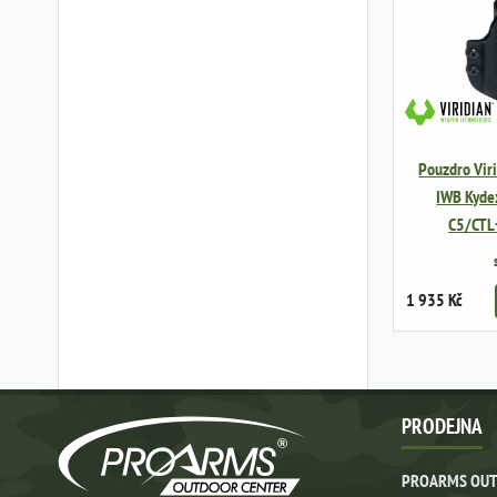
Pouzdro Vir
IWB Kydex
C5/CTL+
1 935 Kč
PRODEJNA
PROARMS OUT