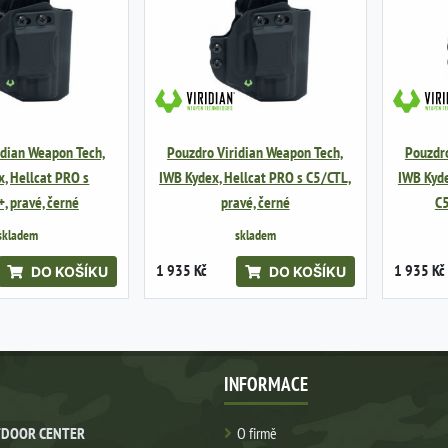
idian Weapon Tech,
Pouzdro Viridian Weapon Tech,
Pouzdro
, Hellcat PRO s
IWB Kydex, Hellcat PRO s C5/CTL,
IWB Kyde
, pravé, černé
pravé, černé
C5
skladem
skladem
1 935 Kč
1 935 Kč
DO KOŠÍKU
DO KOŠÍKU
INFORMACE
DOOR CENTER
O firmě