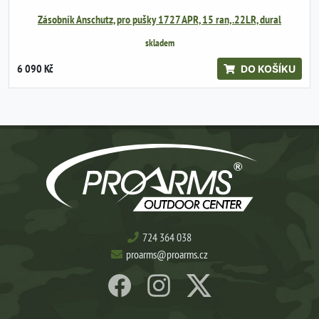
Zásobník Anschutz, pro pušky 1727 APR, 15 ran, .22LR, dural
skladem
6 090 Kč
DO KOŠÍKU
724 364 038
proarms@proarms.cz