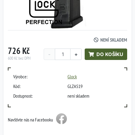
NENÍ SKLADEM
726 Kč
-
+
DO KOŠÍKU
600 Kč bez DPH
Výrobce:
Glock
Kód:
GLZAS19
Dostupnost:
není skladem
Navštivte nás na Facebooku