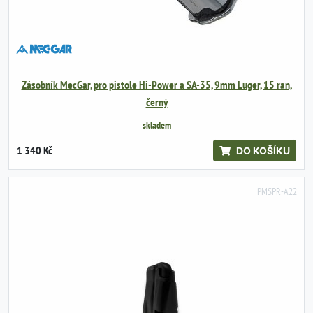
Zásobník MecGar, pro pistole Hi-Power a SA-35, 9mm Luger, 15 ran,
černý
skladem
1 340 Kč
DO KOŠÍKU
PMSPR-A22