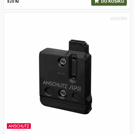
820 Kč
DO KOŠÍKU
ANS019896