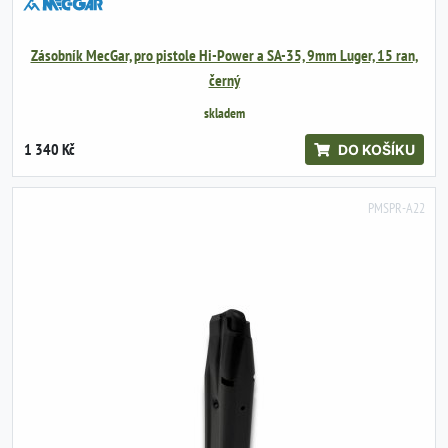
Zásobník MecGar, pro pistole Hi-Power a SA-35, 9mm Luger, 15 ran,
černý
skladem
1 340 Kč
DO KOŠÍKU
PMSPR-A22