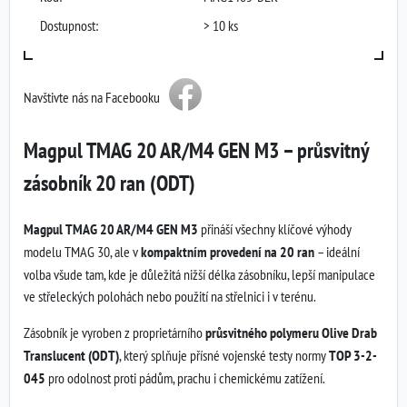
Dostupnost:
> 10 ks
Navštivte nás na Facebooku
Magpul TMAG 20 AR/M4 GEN M3 – průsvitný
zásobník 20 ran (ODT)
Magpul TMAG 20 AR/M4 GEN M3
přináší všechny klíčové výhody
modelu TMAG 30, ale v
kompaktním provedení na 20 ran
– ideální
volba všude tam, kde je důležitá nižší délka zásobníku, lepší manipulace
ve střeleckých polohách nebo použití na střelnici i v terénu.
Zásobník je vyroben z proprietárního
průsvitného polymeru Olive Drab
Translucent (ODT)
, který splňuje přísné vojenské testy normy
TOP 3-2-
045
pro odolnost proti pádům, prachu i chemickému zatížení.