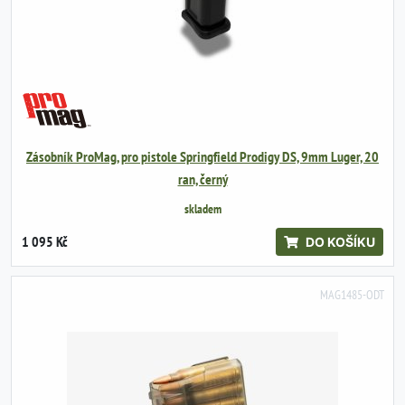
Zásobník ProMag, pro pistole Springfield Prodigy DS, 9mm Luger, 20
ran, černý
skladem
1 095 Kč
DO KOŠÍKU
MAG1485-ODT