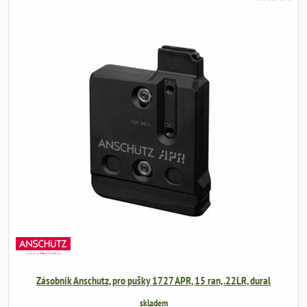
Zásobník Anschutz, pro pušky 1727 APR, 15 ran, .22LR, dural
skladem