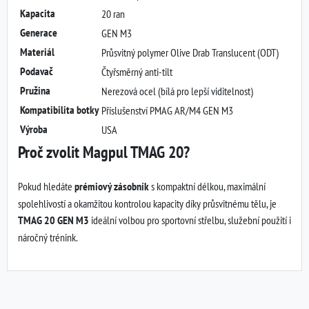
Kapacita
20 ran
Generace
GEN M3
Materiál
Průsvitný polymer Olive Drab Translucent (ODT)
Podavač
Čtyřsměrný anti-tilt
Pružina
Nerezová ocel (bílá pro lepší viditelnost)
Kompatibilita botky
Příslušenství PMAG AR/M4 GEN M3
Výroba
USA
Proč zvolit Magpul TMAG 20?
Pokud hledáte
prémiový zásobník
s kompaktní délkou, maximální
spolehlivostí a okamžitou kontrolou kapacity díky průsvitnému tělu, je
TMAG 20 GEN M3
ideální volbou pro sportovní střelbu, služební použití i
náročný trénink.