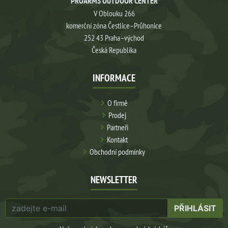
PROARMS OUTDOOR CENTER
V Oblouku 266
komerční zóna Čestlice–Průhonice
252 43 Praha–východ
Česká Republika
INFORMACE
O firmě
Prodej
Partneři
Kontakt
Obchodní podmínky
NEWSLETTER
PŘIHLÁSIT