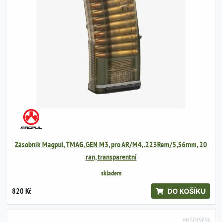
Zásobník Magpul, TMAG, GEN M3, pro AR/M4, .223Rem/5,56mm, 20
ran, transparentní
skladem
820 Kč
DO KOŠÍKU
ANS019896