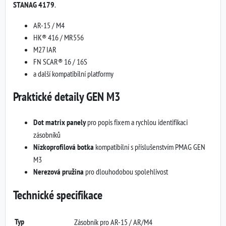
STANAG 4179
.
AR-15 / M4
HK® 416 / MR556
M27 IAR
FN SCAR® 16 / 16S
a další kompatibilní platformy
Praktické detaily GEN M3
Dot matrix panely
pro popis fixem a rychlou identifikaci
zásobníků
Nízkoprofilová botka
kompatibilní s příslušenstvím PMAG GEN
M3
Nerezová pružina
pro dlouhodobou spolehlivost
Technické specifikace
Typ
Zásobník pro AR-15 / AR/M4