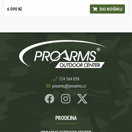
6 090 Kč
DO KOŠÍKU
724 364 038
proarms@proarms.cz
PRODEJNA