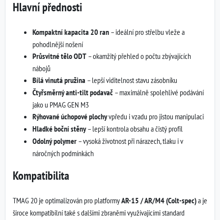
Hlavní přednosti
Kompaktní kapacita 20 ran
– ideální pro střelbu vleže a
pohodlnější nošení
Průsvitné tělo ODT
– okamžitý přehled o počtu zbývajících
nábojů
Bílá vinutá pružina
– lepší viditelnost stavu zásobníku
Čtyřsměrný anti-tilt podavač
– maximálně spolehlivé podávání
jako u PMAG GEN M3
Rýhované úchopové plochy
vpředu i vzadu pro jistou manipulaci
Hladké boční stěny
– lepší kontrola obsahu a čistý profil
Odolný polymer
– vysoká životnost při nárazech, tlaku i v
náročných podmínkách
Kompatibilita
TMAG 20 je optimalizován pro platformy
AR-15 / AR/M4 (Colt-spec)
a je
široce kompatibilní také s dalšími zbraněmi využívajícími standard