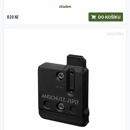
skladem
820 Kč
DO KOŠÍKU
ANS019896