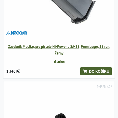
Zásobník MecGar, pro pistole Hi-Power a SA-35, 9mm Luger, 15 ran,
černý
skladem
1 340 Kč
DO KOŠÍKU
PMSPR-A22