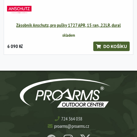
Zásobník Anschutz, pro pušky 1727 APR, 15 ran, .22LR, dural
skladem
6 090 Kč
DO KOŠÍKU
724 364 038
proarms@proarms.cz