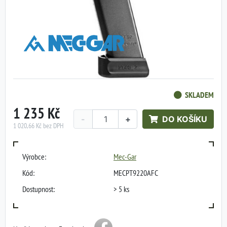
SKLADEM
1 235 Kč
-
+
DO KOŠÍKU
1 020,66 Kč bez DPH
Výrobce:
Mec-Gar
Kód:
MECPT9220AFC
Dostupnost:
> 5 ks