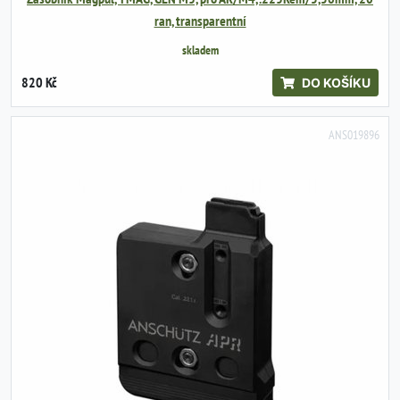
ran, transparentní
skladem
820 Kč
DO KOŠÍKU
ANS019896