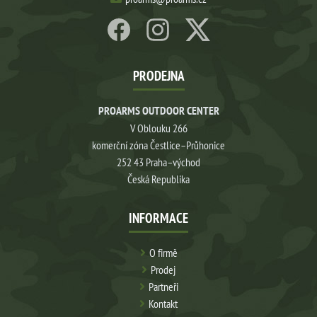
PRODEJNA
PROARMS OUTDOOR CENTER
V Oblouku 266
komerční zóna Čestlice–Průhonice
252 43 Praha–východ
Česká Republika
INFORMACE
O firmě
Prodej
Partneři
Kontakt