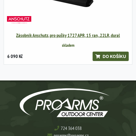
Zásobník Anschutz, pro pušky 1727 APR, 15 ran, .22LR, dural
skladem
6 090 Kč
DO KOŠÍKU
724 364 038
proarms@proarms.cz