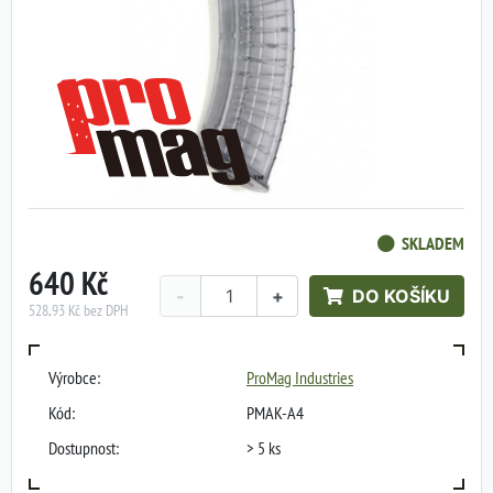
SKLADEM
640 Kč
-
+
DO KOŠÍKU
528,93 Kč bez DPH
Výrobce:
ProMag Industries
Kód:
PMAK-A4
Dostupnost:
> 5 ks