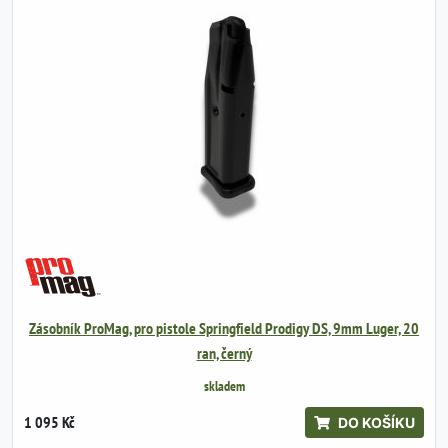
Zásobník ProMag, pro pistole Springfield Prodigy DS, 9mm Luger, 20
ran, černý
skladem
1 095 Kč
DO KOŠÍKU