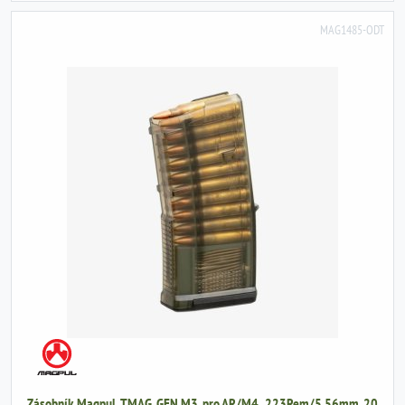
MAG1485-ODT
Zásobník Magpul, TMAG, GEN M3, pro AR/M4, .223Rem/5,56mm, 20