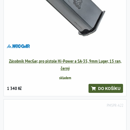
Zásobník MecGar, pro pistole Hi-Power a SA-35, 9mm Luger, 15 ran,
černý
skladem
1 340 Kč
DO KOŠÍKU
PMSPR-A22