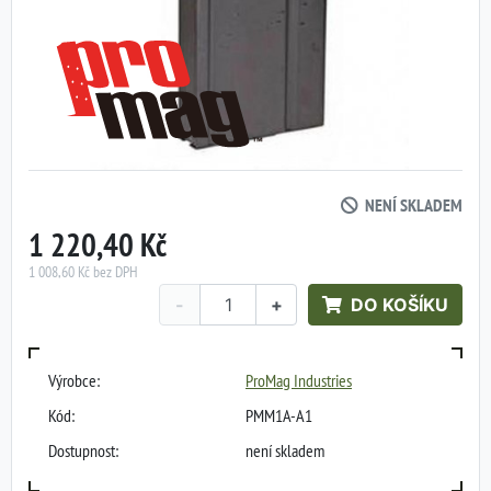
NENÍ SKLADEM
1 220,40 Kč
1 008,60 Kč bez DPH
-
+
DO KOŠÍKU
Výrobce:
ProMag Industries
Kód:
PMM1A-A1
Dostupnost:
není skladem