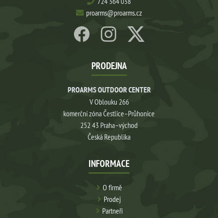
724 364 038
proarms@proarms.cz
PRODEJNA
PROARMS OUTDOOR CENTER
V Oblouku 266
komerční zóna Čestlice–Průhonice
252 43 Praha–východ
Česká Republika
INFORMACE
O firmě
Prodej
Partneři