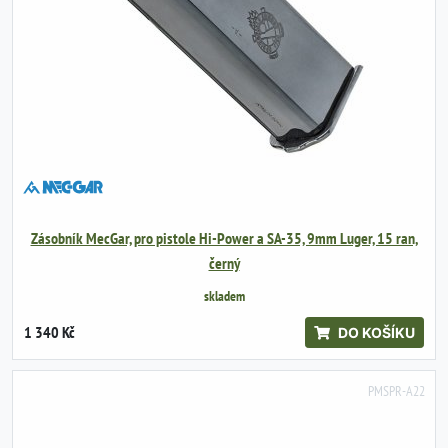
Zásobník MecGar, pro pistole Hi-Power a SA-35, 9mm Luger, 15 ran,
černý
skladem
1 340 Kč
DO KOŠÍKU
PMSPR-A22