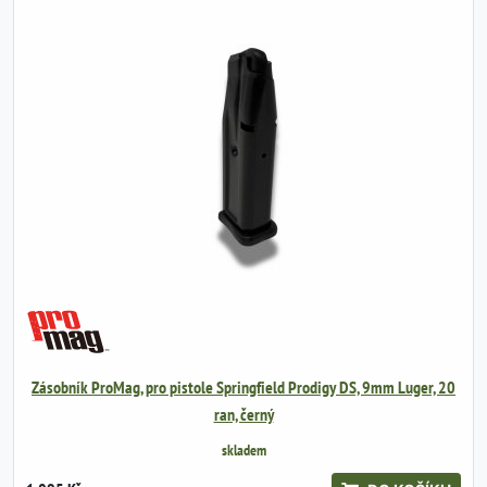
Zásobník ProMag, pro pistole Springfield Prodigy DS, 9mm Luger, 20
ran, černý
skladem