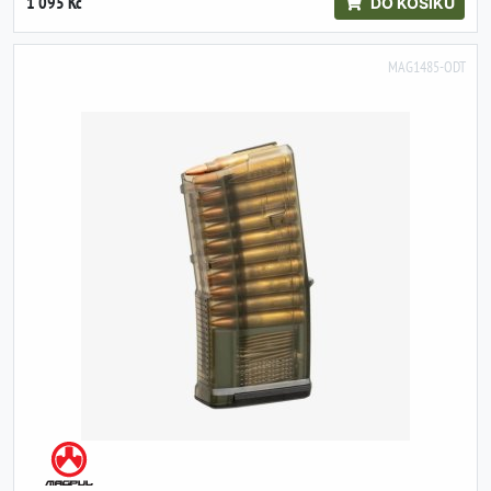
1 095 Kč
DO KOŠÍKU
MAG1485-ODT