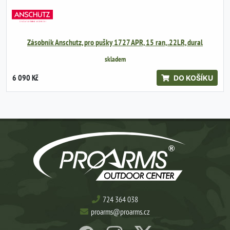
Zásobník Anschutz, pro pušky 1727 APR, 15 ran, .22LR, dural
skladem
6 090 Kč
DO KOŠÍKU
724 364 038
proarms@proarms.cz