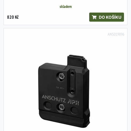
skladem
820 Kč
DO KOŠÍKU
ANS019896