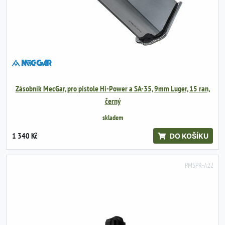
Zásobník MecGar, pro pistole Hi-Power a SA-35, 9mm Luger, 15 ran,
černý
skladem
1 340 Kč
DO KOŠÍKU
PMSPR-A22