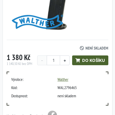
NENÍ SKLADEM
1 380 Kč
-
+
DO KOŠÍKU
1 140,50 Kč bez DPH
Výrobce:
Walther
Kód:
WAL2796465
Dostupnost:
není skladem