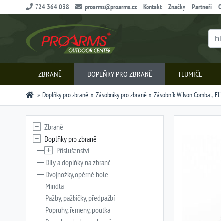
724 364 038
proarms@proarms.cz
Kontakt
Značky
Partneři
O
ZBRANĚ
DOPLŇKY PRO ZBRANĚ
TLUMIČE
Doplňky pro zbraně
Zásobníky pro zbraně
Zásobník Wilson Combat, Elit
Zbraně
Doplňky pro zbraně
Příslušenství
Díly a doplňky na zbraně
Dvojnožky, opěrné hole
Miřidla
Pažby, pažbičky, předpažbí
Popruhy, řemeny, poutka