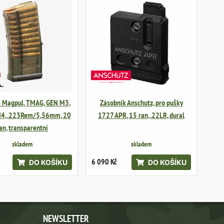
k Magpul, TMAG, GEN M3,
Zásobník Anschutz, pro pušky
M4, .223Rem/5,56mm, 20
1727 APR, 15 ran, .22LR, dural
an, transparentní
skladem
skladem
6 090 Kč
DO KOŠÍKU
DO KOŠÍKU
NEWSLETTER