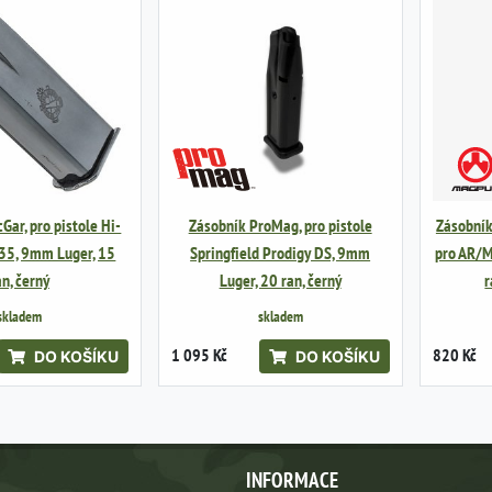
ar, pro pistole Hi-
Zásobník ProMag, pro pistole
Zásobní
35, 9mm Luger, 15
Springfield Prodigy DS, 9mm
pro AR/
an, černý
Luger, 20 ran, černý
r
skladem
skladem
1 095 Kč
820 Kč
DO KOŠÍKU
DO KOŠÍKU
INFORMACE