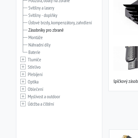
Pouzdra, obaly na zbraně
Svítilny a lasery
Svítilny - doplňky
Úsťové brzdy, kompenzátory, zahrdlení
Zásobníky pro zbraně
Montáže
Náhradní díly
Baterie
Tlumiče
Střelivo
Přebíjení
špičkový zásob
Optika
Oblečení
Myslivost a outdoor
Údržba a čištění