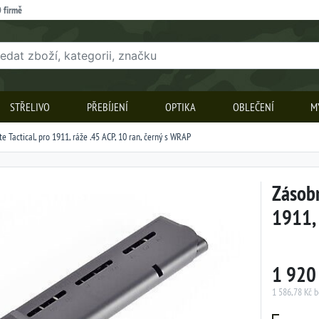
 firmě
STŘELIVO
PŘEBÍJENÍ
OPTIKA
OBLEČENÍ
M
e Tactical, pro 1911, ráže .45 ACP, 10 ran, černý s WRAP
Zásobn
1911, 
1 920
1 586,78 Kč 