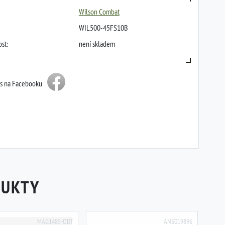
Wilson Combat
WIL500-45FS10B
st:
není skladem
ás na Facebooku
DUKTY
MAG1485-ODT
ANS019896