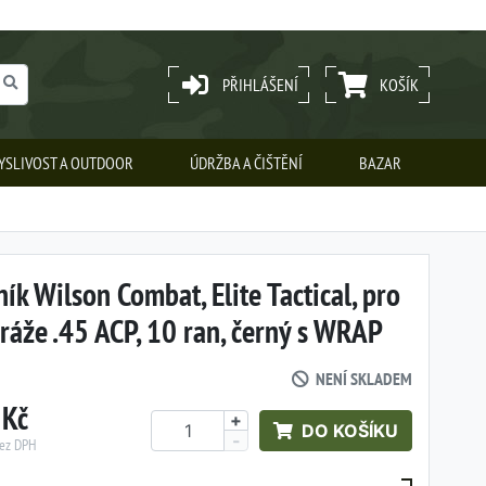
PŘIHLÁŠENÍ
KOŠÍK
YSLIVOST A OUTDOOR
ÚDRŽBA A ČIŠTĚNÍ
BAZAR
ík Wilson Combat, Elite Tactical, pro
ráže .45 ACP, 10 ran, černý s WRAP
NENÍ SKLADEM
 Kč
+
DO KOŠÍKU
-
bez DPH