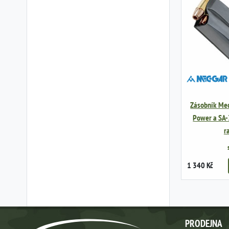
Zásobník MecG
Power a SA-
r
1 340 Kč
PRODEJNA