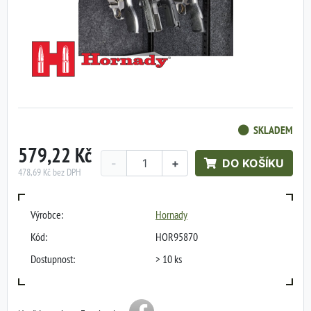
SKLADEM
579,22 Kč
-
+
DO KOŠÍKU
478,69 Kč bez DPH
Výrobce:
Hornady
Kód:
HOR95870
Dostupnost:
> 10 ks