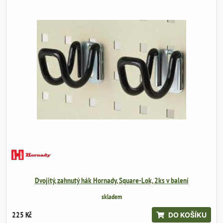
Dvojitý, zahnutý hák Hornady, Square-Lok, 2ks v balení
skladem
225 Kč
DO KOŠÍKU