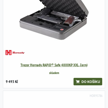
Trezor Hornady, RAPiD® Safe 4800KP XXL, černý
skladem
9 493 Kč
DO KOŠÍKU
HOR95786