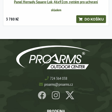
Panel Hornady, Square-Lok, 46x92cm, systém pro uchycení
skladem
3 780 Kč
DO KOŠÍKU
724 364 038
proarms@proarms.cz
PRODEJNA