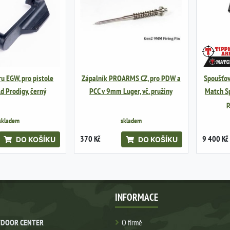
u EGW, pro pistole
Zápalník PROARMS CZ, pro PDW a
Spoušťo
ld Prodigy, černý
PCC v 9mm Luger, vč. pružiny
Match Sp
p
skladem
skladem
370 Kč
9 400 Kč
DO KOŠÍKU
DO KOŠÍKU
INFORMACE
DOOR CENTER
O firmě