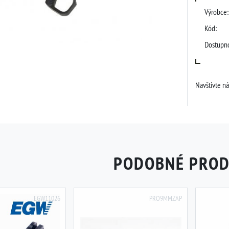
Výrobce:
Kód:
Dostupno
Navštivte n
PODOBNÉ PRO
EGW11026
PRO9MMZAP