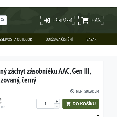
PŘIHLÁŠENÍ
KOŠÍK
YSLIVOST A OUTDOOR
ÚDRŽBA A ČIŠTĚNÍ
BAZAR
ný záchyt zásobníéku AAC, Gen III,
izovaný, černý
NENÍ SKLADEM
č
+
DO KOŠÍKU
-
z DPH