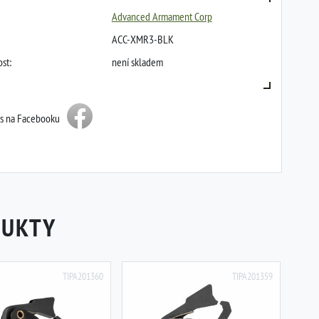
Advanced Armament Corp
ACC-XMR3-BLK
st:
není skladem
ás na Facebooku
DUKTY
TIPA201360
TIPA201359