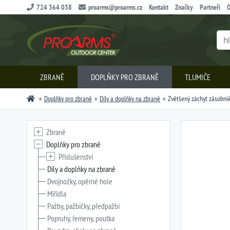
724 364 038
proarms@proarms.cz
Kontakt
Značky
Partneři
O
ZBRANĚ
DOPLŇKY PRO ZBRANĚ
TLUMIČE
Doplňky pro zbraně
Díly a doplňky na zbraně
Zvětšený záchyt zásobníék
Zbraně
Doplňky pro zbraně
Příslušenství
Díly a doplňky na zbraně
Dvojnožky, opěrné hole
Miřidla
Pažby, pažbičky, předpažbí
Popruhy, řemeny, poutka