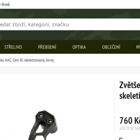
 firmě
STŘELIVO
PŘEBÍJENÍ
OPTIKA
OBLEČENÍ
M
u AAC, Gen III, skeletizovaný, černý
Zvětše
skelet
760 K
628,10 Kč be