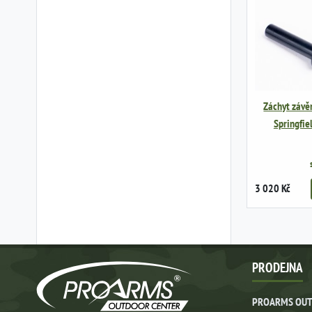
Záchyt závěr
Springfie
3 020 Kč
PRODEJNA
PROARMS OUT