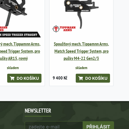
vý mech. Tippamnn Arms,
Spoušťový mech. Tippamnn Arms,
eed Trigger System, pro
Match Speed Trigger System, pro
ušky AR15, rovný
pušky M4-22 Gen2/3
skladem
skladem
9 400 Kč
DO KOŠÍKU
DO KOŠÍKU
NEWSLETTER
PŘIHLÁSIT