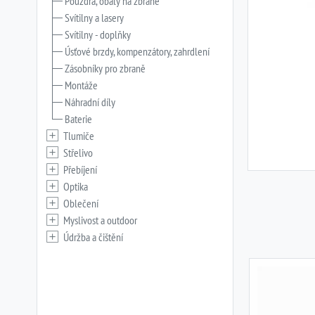
Pouzdra, obaly na zbraně
Svítilny a lasery
Svítilny - doplňky
Úsťové brzdy, kompenzátory, zahrdlení
Zásobníky pro zbraně
Montáže
Náhradní díly
Baterie
Tlumiče
Střelivo
Přebíjení
Optika
Oblečení
Myslivost a outdoor
Údržba a čištění