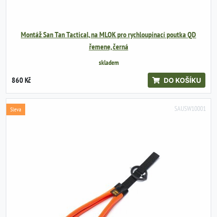
Montáž San Tan Tactical, na MLOK pro rychloupínací poutka QD
řemene, černá
skladem
860 Kč
DO KOŠÍKU
SAUSW10001
Sleva