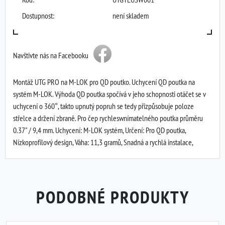
Dostupnost:
není skladem
Navštivte nás na Facebooku
Montáž UTG PRO na M-LOK pro QD poutko. Uchycení QD poutka na
systém M-LOK. Výhoda QD poutka spočívá v jeho schopnosti otáčet se v
uchycení o 360°, takto upnutý popruh se tedy přizpůsobuje poloze
střelce a držení zbraně. Pro čep rychleswnímatelného poutka průměru
0.37" / 9,4 mm. Uchycení: M-LOK systém, Určení: Pro QD poutka,
Nízkoprofilový design, Váha: 11,3 gramů, Snadná a rychlá instalace,
PODOBNÉ PRODUKTY