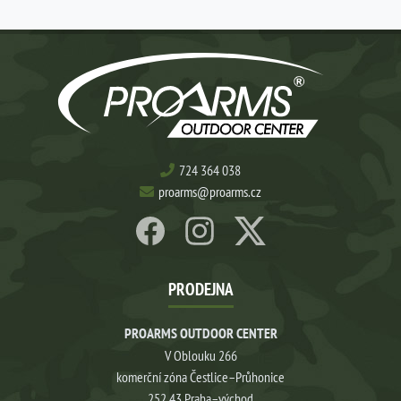
724 364 038
proarms@proarms.cz
PRODEJNA
PROARMS OUTDOOR CENTER
V Oblouku 266
komerční zóna Čestlice–Průhonice
252 43 Praha–východ