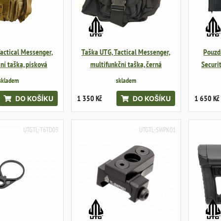
actical Messenger,
Taška UTG, Tactical Messenger,
Pouzd
ní taška, písková
multifunkční taška, černá
Securi
skladem
skladem
1 350 Kč
1 650 Kč
DO KOŠÍKU
DO KOŠÍKU
UTGTL-T6TD03
UTGTL-SWPK01