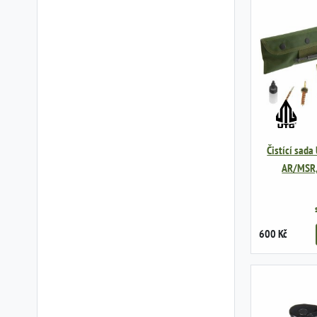
Čistící sada
AR/MSR,
600 Kč