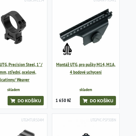
UTG, Precision Steel, 1"/
Montáž UTG, pro pušky M14, M1A,
mm, střední, ocelové,
4 bodové uchycení
icatinny/ Weaver
skladem
skladem
1 650 Kč
DO KOŠÍKU
DO KOŠÍKU
UTGMTURS04M
UTGPVC-PSP30BN