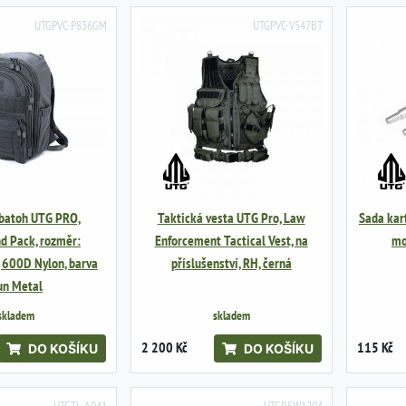
UTGPVC-P836GM
UTGPVC-V547BT
 batoh UTG PRO,
Taktická vesta UTG Pro, Law
Sada kart
d Pack, rozměr:
Enforcement Tactical Vest, na
mo
 600D Nylon, barva
příslušenství, RH, černá
un Metal
skladem
skladem
2 200 Kč
115 Kč
DO KOŠÍKU
DO KOŠÍKU
UTGTL-A041
UTGRSW1204