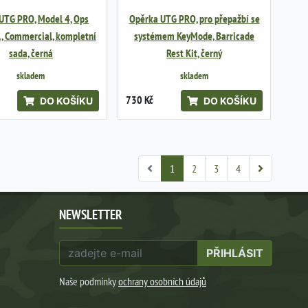
UTG PRO, Model 4, Ops
Opěrka UTG PRO, pro přepažbí se
, Commercial, kompletní
systémem KeyMode, Barricade
sada, černá
Rest Kit, černý
skladem
skladem
730 Kč
DO KOŠÍKU
DO KOŠÍKU
1
2
3
4
NEWSLETTER
PŘIHLÁSIT
Naše podmínky
ochrany osobních údajů