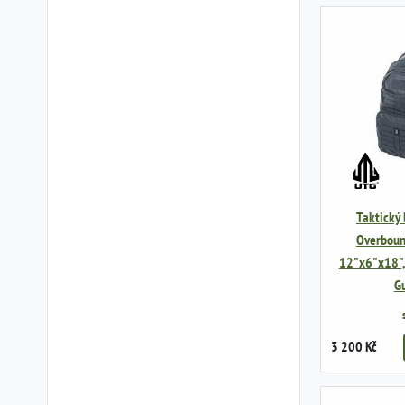
Taktický
Overboun
12"x6"x18",
G
3 200 Kč