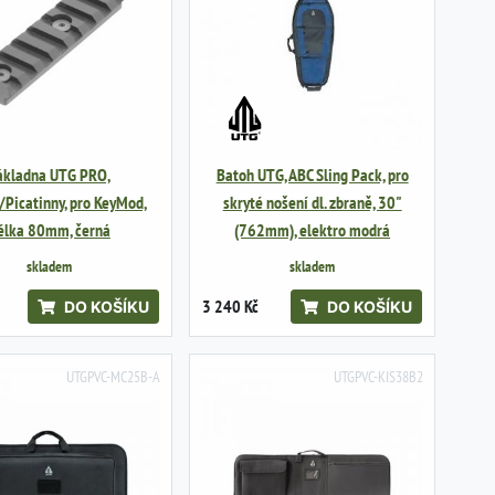
ákladna UTG PRO,
Batoh UTG, ABC Sling Pack, pro
Picatinny, pro KeyMod,
skryté nošení dl. zbraně, 30"
élka 80mm, černá
(762mm), elektro modrá
skladem
skladem
3 240 Kč
DO KOŠÍKU
DO KOŠÍKU
UTGPVC-MC25B-A
UTGPVC-KIS38B2