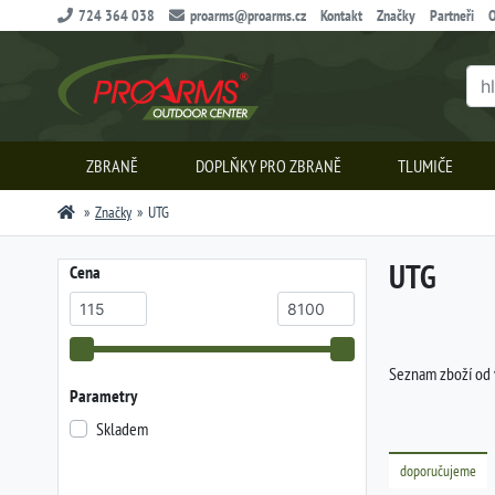
724 364 038
proarms@proarms.cz
Kontakt
Značky
Partneři
O
ZBRANĚ
DOPLŇKY PRO ZBRANĚ
TLUMIČE
Značky
UTG
UTG
Cena
Seznam zboží od
Parametry
Skladem
doporučujeme