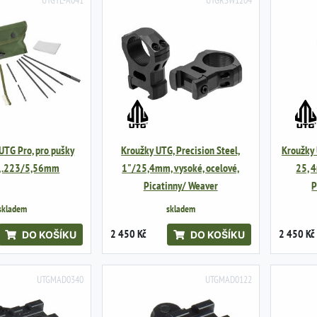
 UTG Pro, pro pušky
Kroužky UTG, Precision Steel,
Kroužky 
 .223/5,56mm
1"/25,4mm, vysoké, ocelové,
25, 4
Picatinny/ Weaver
P
skladem
skladem
2 450 Kč
2 450 Kč
DO KOŠÍKU
DO KOŠÍKU
UTGMAD0340
UTGMAD0122