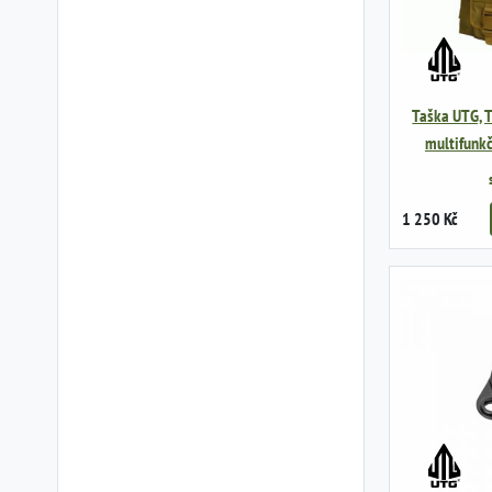
Taška UTG, T
multifunkč
1 250 Kč