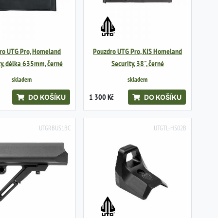
ro UTG Pro, Homeland
Pouzdro UTG Pro, KIS Homeland
ty, délka 635mm, černé
Security, 38", černé
skladem
skladem
1 300 Kč
DO KOŠÍKU
DO KOŠÍKU
UTGRBUS1BC
UTGTL-HS02B