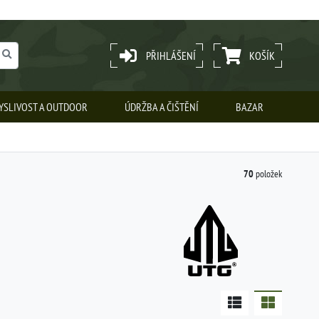
PŘIHLÁŠENÍ
KOŠÍK
YSLIVOST A OUTDOOR
ÚDRŽBA A ČIŠTĚNÍ
BAZAR
70
položek