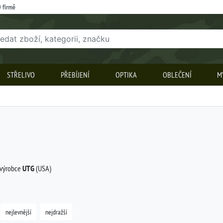
 firmě
STŘELIVO
PŘEBÍJENÍ
OPTIKA
OBLEČENÍ
M
 výrobce
UTG
(USA)
nejlevnější
nejdražší