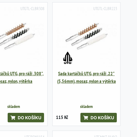
UTGTL-CLBR308
UTGTL-CLBR223
áčků UTG, pro ráži .308",
Sada kartáčků UTG, pro ráži .22"
saz, nylon, výtěrka
(5,56mm), mosaz, nylon a výtěrka
skladem
skladem
115 Kč
DO KOŠÍKU
DO KOŠÍKU
UTGRSW1154
UTGMNT-914V2