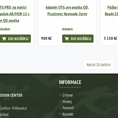
TG PRO, na matici
Adaptér UTG, pro poutka QD,
Pažba 
 pušek AR/MSR-15 s
Picatinny/ Keymode, černý
Ready S1
ím QD poutka
skladem
skladem
900 Kč
3 150 Kč
DO KOŠÍKU
DO KOŠÍKU
Načíst 20 dalších
INFORMACE
DOOR CENTER
O firmě
Prodej
Partneři
Čestlice–Průhonice
Kontakt
východ