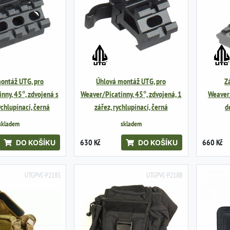
ontáž UTG, pro
Úhlová montáž UTG, pro
Z
nny, 45°, zdvojená s
Weaver/Picatinny, 45°, zdvojená, 1
Weaver/
ychlupínací, černá
zářez, rychlupínací, černá
d
skladem
skladem
630 Kč
660 Kč
DO KOŠÍKU
DO KOŠÍKU
UTGPVC-P218S
UTGPVC-P218B