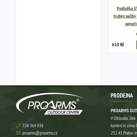
Podložka U
trubky pažby
upnut
610 Kč
PRODEJNA
PROARMS OUT
V Oblouku 266
724 364 038
komerční zóna 
proarms@proarms.cz
252 43 Praha–