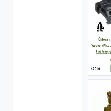
Úhlová m
Weaver/Picati
3 zářezy, r
670 Kč