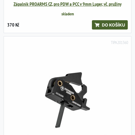
Zápalník PROARMS CZ, pro PDW a PCC v 9mm Luger, vč. pružiny
skladem
370 Kč
DO KOŠÍKU
TIPA201360