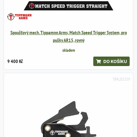
Spoušťový mech. Tippamnn Arms, Match Speed Trigger System, pro
pušky AR15, rovný
skladem
9 400 Kč
DO KOŠÍKU
TIPA201359