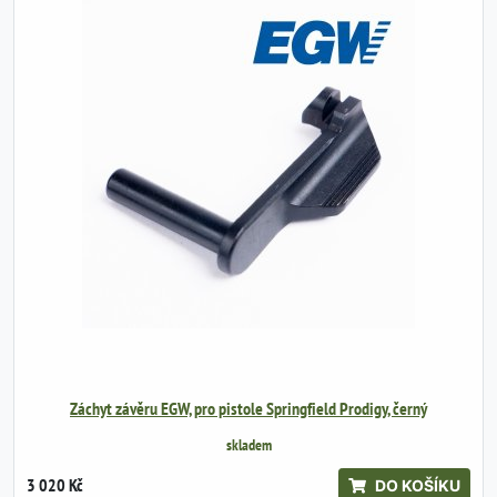
Záchyt závěru EGW, pro pistole Springfield Prodigy, černý
skladem
3 020 Kč
DO KOŠÍKU