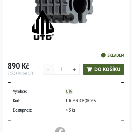
SKLADEM
890 Kč
-
+
DO KOŠÍKU
735,54 Kč bez DPH
Výrobce:
UTG
Kód:
UTGMNTGBQR04A
Dostupnost:
> 5 ks