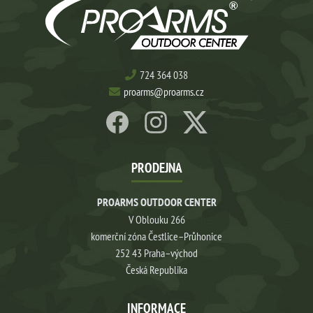
724 364 038
proarms@proarms.cz
PRODEJNA
PROARMS OUTDOOR CENTER
V Oblouku 266
komerční zóna Čestlice–Průhonice
252 43 Praha–východ
Česká Republika
INFORMACE