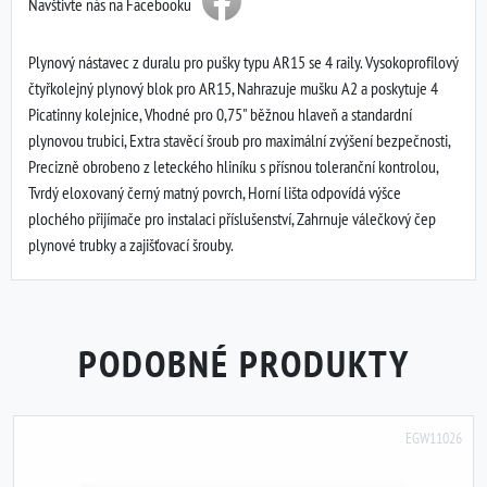
Navštivte nás na Facebooku
Plynový nástavec z duralu pro pušky typu AR15 se 4 raily. Vysokoprofilový
čtyřkolejný plynový blok pro AR15, Nahrazuje mušku A2 a poskytuje 4
Picatinny kolejnice, Vhodné pro 0,75" běžnou hlaveň a standardní
plynovou trubici, Extra stavěcí šroub pro maximální zvýšení bezpečnosti,
Precizně obrobeno z leteckého hliníku s přísnou toleranční kontrolou,
Tvrdý eloxovaný černý matný povrch, Horní lišta odpovídá výšce
plochého přijímače pro instalaci příslušenství, Zahrnuje válečkový čep
plynové trubky a zajišťovací šrouby.
PODOBNÉ PRODUKTY
EGW11026