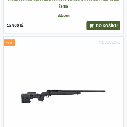
černá
skladem
15 900 Kč
DO KOŠÍKU
ANS019062GRS
Sleva