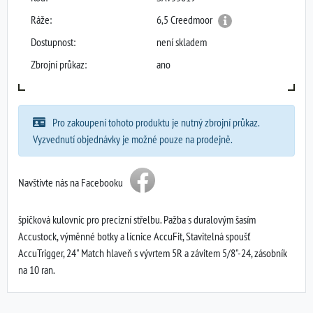
Ráže:
6,5 Creedmoor
Dostupnost:
není skladem
Zbrojní průkaz:
ano
Pro zakoupení tohoto produktu je nutný zbrojní průkaz.
Vyzvednutí objednávky je možné pouze na prodejně.
Navštivte nás na Facebooku
špičková kulovnic pro precizní střelbu. Pažba s duralovým šasím
Accustock, výměnné botky a lícnice AccuFit, Stavitelná spoušť
AccuTrigger, 24" Match hlaveň s vývrtem 5R a závitem 5/8"-24, zásobník
na 10 ran.