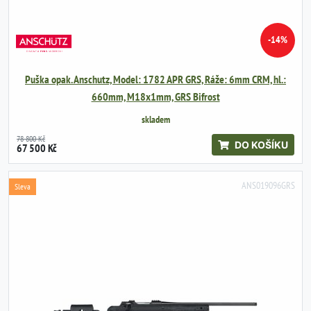
-14%
Puška opak. Anschutz, Model: 1782 APR GRS, Ráže: 6mm CRM, hl.:
660mm, M18x1mm, GRS Bifrost
skladem
78 800 Kč
DO KOŠÍKU
67 500 Kč
ANS019096GRS
Sleva