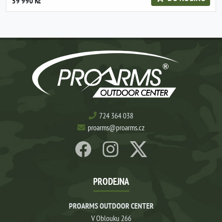
59 990 Kč
724 364 038
proarms@proarms.cz
PRODEJNA
PROARMS OUTDOOR CENTER
V Oblouku 266