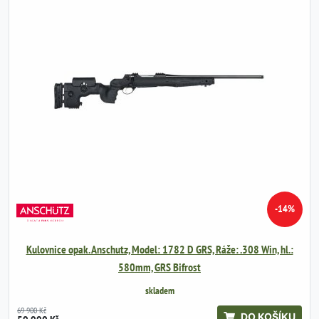
-14%
Kulovnice opak. Anschutz, Model: 1782 D GRS, Ráže: .308 Win, hl.:
580mm, GRS Bifrost
skladem
69 900 Kč
DO KOŠÍKU