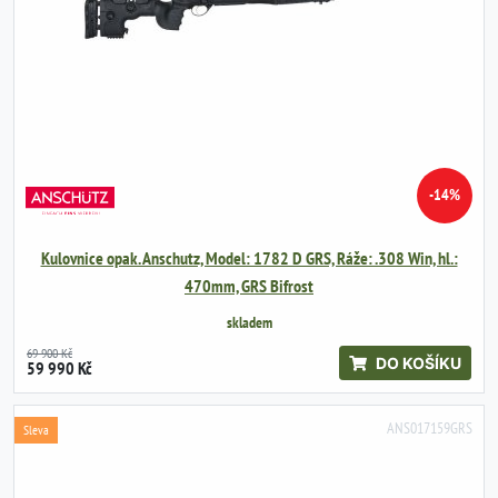
-14%
Kulovnice opak. Anschutz, Model: 1782 D GRS, Ráže: .308 Win, hl.:
470mm, GRS Bifrost
skladem
69 900 Kč
DO KOŠÍKU
59 990 Kč
ANS017159GRS
Sleva