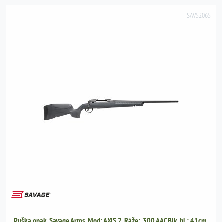
SAV52065
Puška opak. Savage Arms, Mod: AXIS 2, Ráže: .300 AAC Blk, hl.: 41cm,