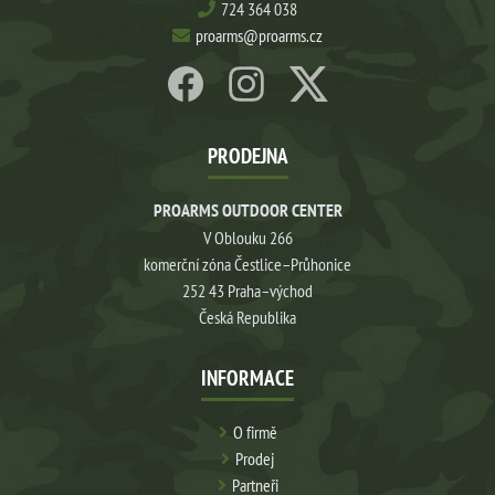
724 364 038
proarms@proarms.cz
PRODEJNA
PROARMS OUTDOOR CENTER
V Oblouku 266
komerční zóna Čestlice–Průhonice
252 43 Praha–východ
Česká Republika
INFORMACE
O firmě
Prodej
Partneři