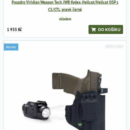
Pouzdro Viridian Weapon Tech, IWB Kydex, Hellcat/Hellcat OSP s
C5/CTL, pravé, černé
skladem
1 935 Kč
DO KOŠÍKU
VIR951-0029
Novinka