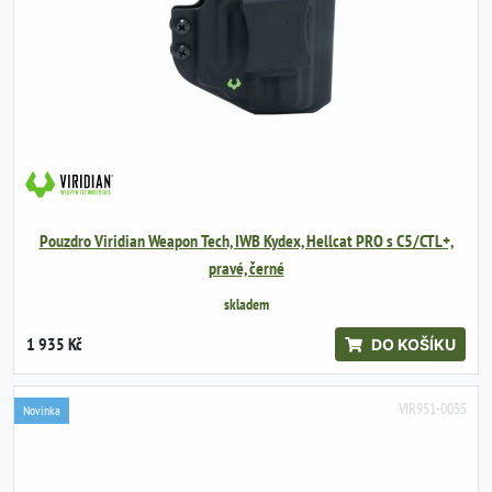
Pouzdro Viridian Weapon Tech, IWB Kydex, Hellcat PRO s C5/CTL+,
pravé, černé
skladem
1 935 Kč
DO KOŠÍKU
VIR951-0055
Novinka