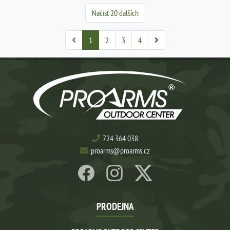
Načíst 20 dalších
1
2
3
4
724 364 038
proarms@proarms.cz
PRODEJNA