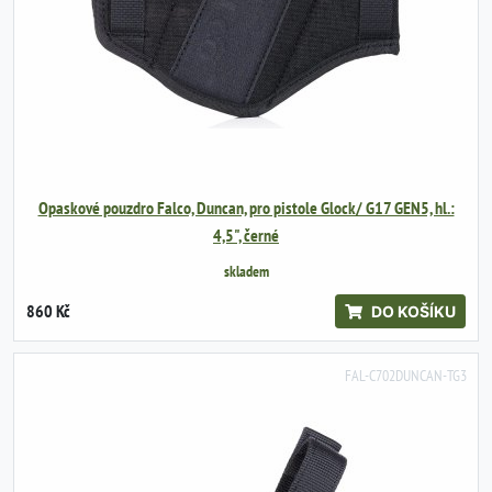
Opaskové pouzdro Falco, Duncan, pro pistole Glock/ G17 GEN5, hl.:
4,5", černé
skladem
860 Kč
DO KOŠÍKU
FAL-C702DUNCAN-TG3