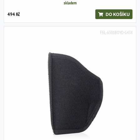
skladem
494 Kč
DO KOŠÍKU
FAL-A501BOYD-G43X