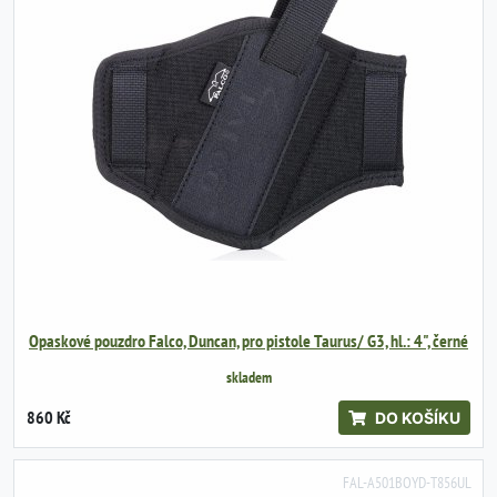
Opaskové pouzdro Falco, Duncan, pro pistole Taurus/ G3, hl.: 4", černé
skladem
860 Kč
DO KOŠÍKU
FAL-A501BOYD-T856UL