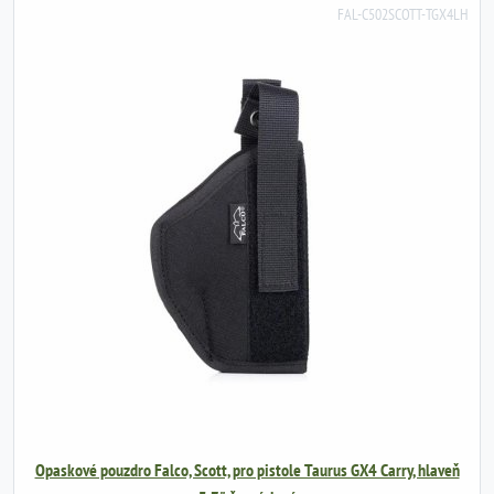
FAL-C502SCOTT-TGX4LH
Opaskové pouzdro Falco, Scott, pro pistole Taurus GX4 Carry, hlaveň