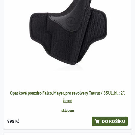
Opaskové pouzdro Falco, Mayer, pro revolvery Taurus/ 85UL, hl.: 2",
černé
skladem
998 Kč
DO KOŠÍKU