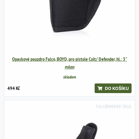
Opaskové pouzdro Falco, BOYD, pro pistole Colt/ Defender, hl.: 3"
nylon
skladem
494 Kč
DO KOŠÍKU
FAL-C806MAYER-T85UL