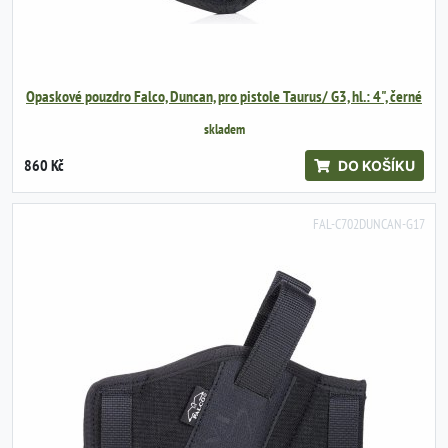
Opaskové pouzdro Falco, Duncan, pro pistole Taurus/ G3, hl.: 4", černé
skladem
860 Kč
DO KOŠÍKU
FAL-C702DUNCAN-G17