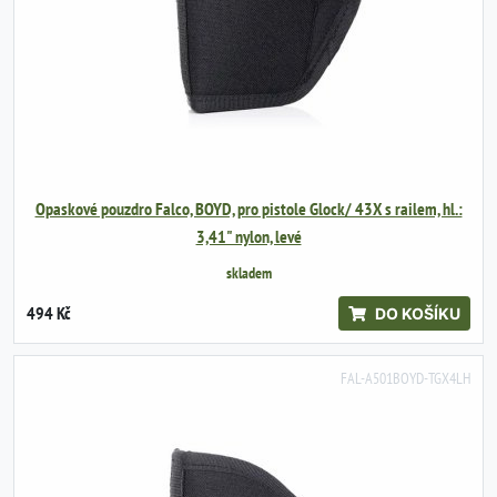
Opaskové pouzdro Falco, BOYD, pro pistole Glock/ 43X s railem, hl.:
3,41" nylon, levé
skladem
494 Kč
DO KOŠÍKU
FAL-A501BOYD-TGX4LH