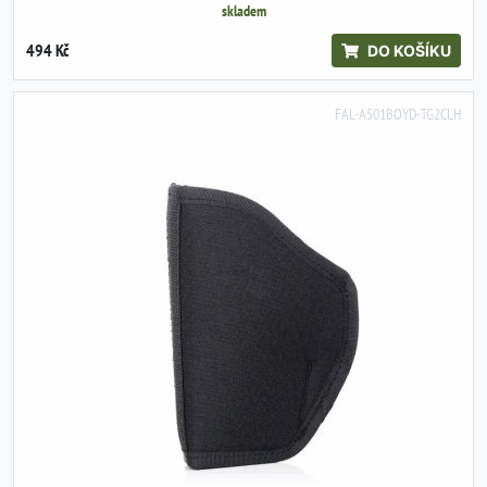
skladem
494 Kč
DO KOŠÍKU
FAL-A501BOYD-TG2CLH