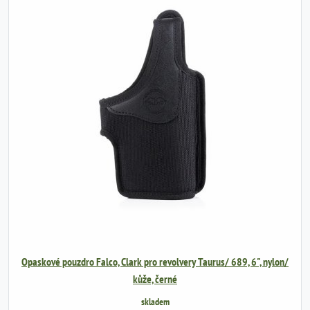
Opaskové pouzdro Falco, Clark pro revolvery Taurus/ 689, 6", nylon/
kůže, černé
skladem