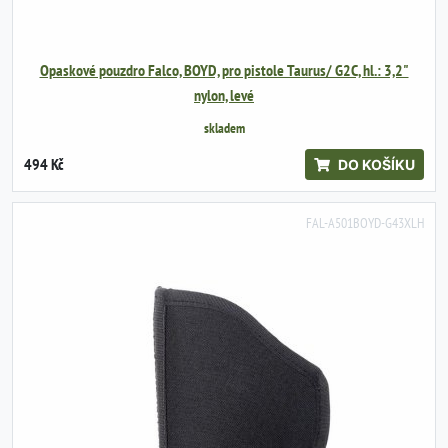
Opaskové pouzdro Falco, BOYD, pro pistole Taurus/ G2C, hl.: 3,2"
nylon, levé
skladem
494 Kč
DO KOŠÍKU
FAL-A501BOYD-G43XLH