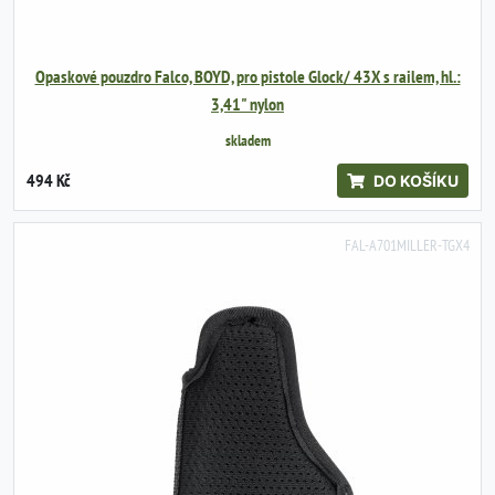
Opaskové pouzdro Falco, BOYD, pro pistole Glock/ 43X s railem, hl.:
3,41" nylon
skladem
494 Kč
DO KOŠÍKU
FAL-A701MILLER-TGX4