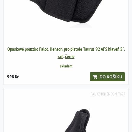
Opaskové pouzdro Falco, Henson, pro pistole Taurus 92 AFS hlaveň 5",
rail, černé
skladem
998 Kč
DO KOŠÍKU
FAL-C810HENSON-T627