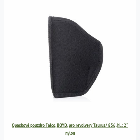
Opaskové pouzdro Falco, BOYD, pro revolvery Taurus/ 856, hl.: 2"
nylon