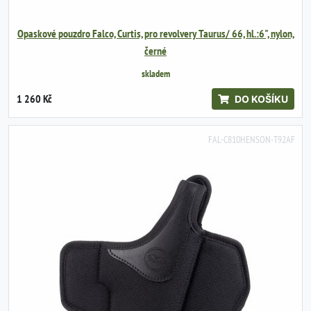
Opaskové pouzdro Falco, Curtis, pro revolvery Taurus/ 66, hl.:6", nylon,
černé
skladem
1 260 Kč
DO KOŠÍKU
FAL-C810HENSON-T92AF