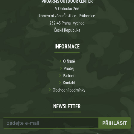
PROARMS OUTDOOR CENTER
V Oblouku 266
komerční zóna Čestlice–Průhonice
252 43 Praha–východ
Česká Republika
INFORMACE
O firmě
Prodej
Partneři
Kontakt
Obchodní podmínky
NEWSLETTER
PŘIHLÁSIT