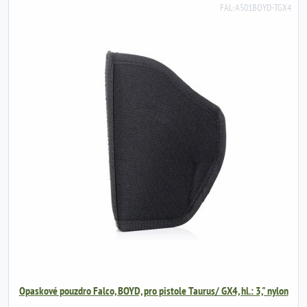
FAL-A501BOYD-TGX4
Opaskové pouzdro Falco, BOYD, pro pistole Taurus/ GX4, hl.: 3," nylon