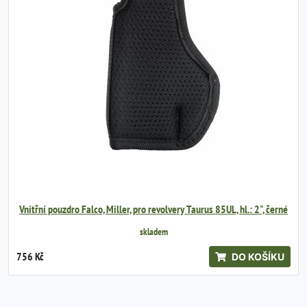
Vnitřní pouzdro Falco, Miller, pro revolvery Taurus 85UL, hl.: 2", černé
skladem
756 Kč
DO KOŠÍKU