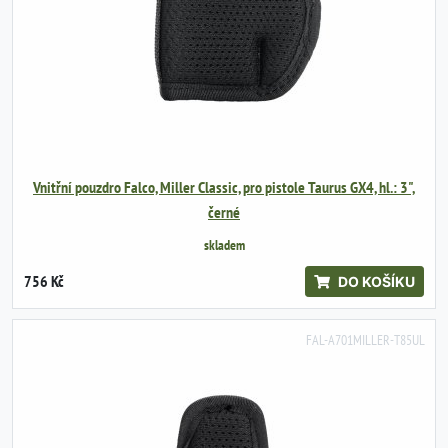
Vnitřní pouzdro Falco, Miller Classic, pro pistole Taurus GX4, hl.: 3",
černé
skladem
756 Kč
DO KOŠÍKU
FAL-A701MILLER-T85UL