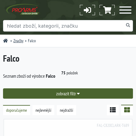
Značky
Falco
Falco
75
položek
Seznam zboží od výrobce
Falco
zobrazit filtr
doporučujeme
nejlevnější
nejdražší
FAL-C820CLARK-T689