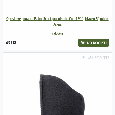
Opaskové pouzdro Falco, Scott, pro pistole Colt 1911, hlaveň 5", nylon,
černé
skladem
655 Kč
DO KOŠÍKU
FAL-A501BOYD-CDEF