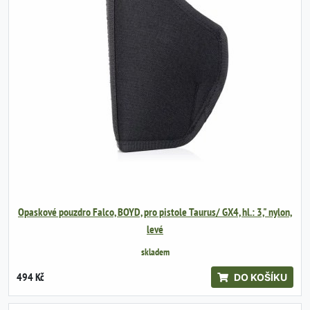
Opaskové pouzdro Falco, BOYD, pro pistole Taurus/ GX4, hl.: 3," nylon,
levé
skladem
494 Kč
DO KOŠÍKU