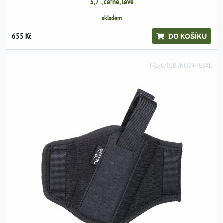
3,7", černé, levé
skladem
655 Kč
DO KOŠÍKU
FAL-C702DUNCAN-TG3XL