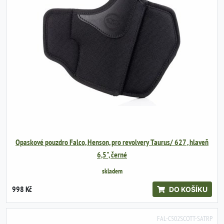
Opaskové pouzdro Falco, Henson, pro revolvery Taurus/ 627 , hlaveň
6,5", černé
skladem
998 Kč
DO KOŠÍKU
FAL-C502SCOTT-SATRP