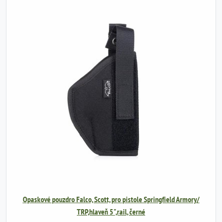
Opaskové pouzdro Falco, Scott, pro pistole Springfield Armory/
TRP,hlaveň 5",rail, černé