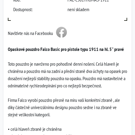
Dostupnost:
není skladem
Navštivte nás na Facebooku
Opaskové pouzdro Falco Basic pro pistole typu 1911 na hl. 5" pravé
Toto pouzdro je navrženo pro pohodlné denní nošení. Celá hlaveň je
chráněna a pouzdro má na zadní a přední straně dva úchyty na opasek pro
dosažení nejlepší stability pouzdra na opasku. Pouzdro má nastavitelné a
odnímatelné rychleodepínání pro co nejlepší bezpečnost.
Firma Falco vyrobí pouzdro přesně na míru vaší konkrétní zbraně , ale
díky částečně univerzálnímu designu pouzdro sedne i na zbraně ve
stejné velikostní kategorii.
• celá hlaveň zbraně je chráněna