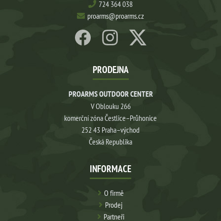
724 364 038
proarms@proarms.cz
PRODEJNA
PROARMS OUTDOOR CENTER
V Oblouku 266
komerční zóna Čestlice–Průhonice
252 43 Praha–východ
Česká Republika
INFORMACE
O firmě
Prodej
Partneři